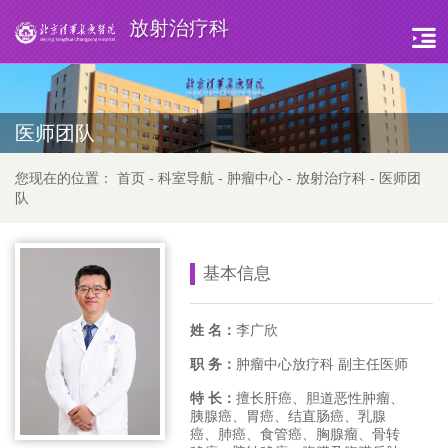
放射治疗科
医师团队
您现在的位置：
首页
-
科室导航
-
肿瘤中心
-
放射治疗科
-
医师团
队
基本信息
姓 名：
李广欣
职 务：
肿瘤中心放疗科 副主任医师
特 长：
擅长肝癌、胆道恶性肿瘤、
胰腺癌、胃癌、结直肠癌、乳腺
癌、肺癌、食管癌、胸腺瘤、骨转