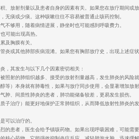
体积、放射剂量以及患者自身的因素有关。如果您在放疗期间或
咳，无痰或少痰。这种咳嗽往往不容易被普通止咳药控制。
觉气不够用，随着病情进展，静坐时也可能感到呼吸费力。
时也可能出现高热。
症累及胸膜有关。
气管炎或其他肺部疾病混淆。如果您有胸部放疗史，出现上述症
肺炎，其发生与以下几个因素密切相关：
。被照射的肺组织越多、接受的放射剂量越高，发生肺炎的风险
杉醇等）本身就有肺毒性，如果与放疗同步使用，会显著增加放
肺气肿、间质性肺炎的患者，肺功能储备较差，更易发生损伤。
、质子治疗）能更好地保护正常肺组织，从而降低放射性肺炎的
它是可以治疗的。
剧烈的患者，医生会给予镇咳药物。如果出现呼吸困难，可能需
炎的核心药物。它能强效抑制炎症反应，减轻肺泡水肿，迅速缓