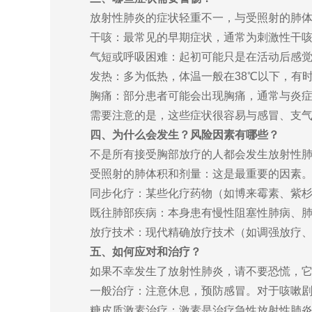
放射性肺炎的症状轻重不一，与受照射的肺
干咳：最常见的早期症状，通常为刺激性干
气短或呼吸困难：起初可能只是在活动后感
发热：多为低热，体温一般在38℃以下，有
胸痛：部分患者可能会出现胸痛，通常与炎
需要注意的是，这些症状很容易与感冒、支
四、为什么会发生？风险因素有哪些？
不是所有接受胸部放疗的人都会发生放射性
受照射的肺体积和剂量：这是最重要的因素
同步化疗：某些化疗药物（如博来霉素、紫
既往肺部疾病：本身患有慢性阻塞性肺病、
放疗技术：现代精确放疗技术（如调强放疗
五、如何应对和治疗？
如果不幸发生了放射性肺炎，请不要恐慌，
一般治疗：注意休息，预防感冒。对于咳嗽
糖皮质激素治疗：激素是治疗急性放射性肺