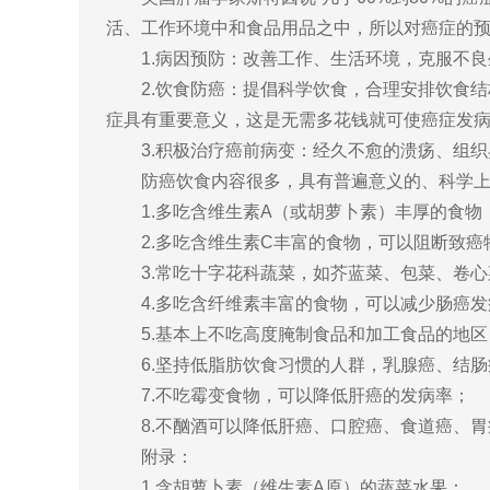
活、工作环境中和食品用品之中，所以对癌症的
1.病因预防：改善工作、生活环境，克服不良
2.饮食防癌：提倡科学饮食，合理安排饮食结
症具有重要意义，这是无需多花钱就可使癌症发病率
3.积极治疗癌前病变：经久不愈的溃疡、组织
防癌饮食内容很多，具有普遍意义的、科学上已
1.多吃含维生素A（或胡萝卜素）丰厚的食物
2.多吃含维生素C丰富的食物，可以阻断致癌
3.常吃十字花科蔬菜，如芥蓝菜、包菜、卷心
4.多吃含纤维素丰富的食物，可以减少肠癌发
5.基本上不吃高度腌制食品和加工食品的地区
6.坚持低脂肪饮食习惯的人群，乳腺癌、结肠
7.不吃霉变食物，可以降低肝癌的发病率；
8.不酗酒可以降低肝癌、口腔癌、食道癌、胃
附录：
1.含胡萝卜素（维生素A原）的蔬菜水果：