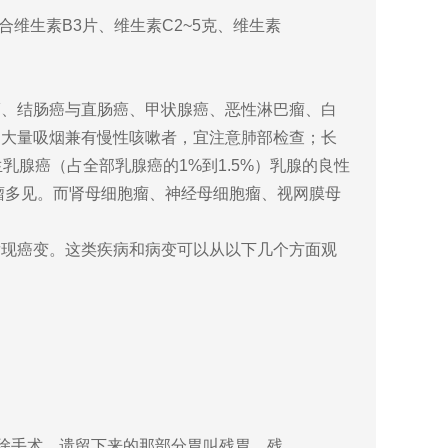
维生素B3片、维生素C2~5克、维生素
、结肠癌与直肠癌、甲状腺癌、恶性淋巴瘤、白
期大量吸烟兼有慢性咳嗽者，宜注意肺部检查；长
腺癌（占全部乳腺癌的1%到1.5%）乳腺的良性
瘤多见。而肾母细胞瘤、神经母细胞瘤、视网膜母
现癌变。这类疾病和病变可以从以下几个方面观
除手术，遗留下来的那部分胃叫残胃。残