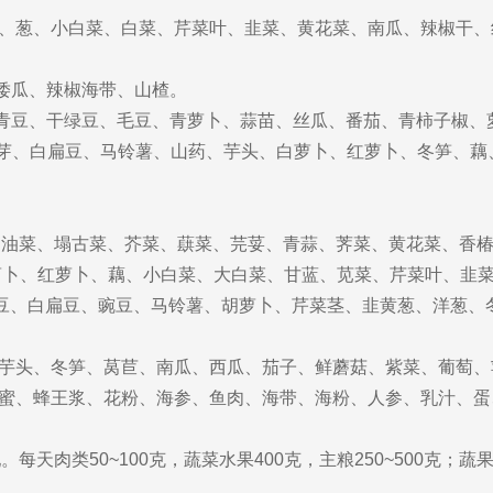
、葱、小白菜、白菜、芹菜叶、韭菜、黄花菜、南瓜、辣椒干、
、倭瓜、辣椒海带、山楂。
、干青豆、干绿豆、毛豆、青萝卜、蒜苗、丝瓜、番茄、青柿子椒
芽、白扁豆、马铃薯、山药、芋头、白萝卜、红萝卜、冬笋、藕
、油菜、塌古菜、芥菜、蕻菜、芫荽、青蒜、荠菜、黄花菜、香
萝卜、红萝卜、藕、小白菜、大白菜、甘蓝、苋菜、芹菜叶、韭
豆、白扁豆、豌豆、马铃薯、胡萝卜、芹菜茎、韭黄葱、洋葱、
芋头、冬笋、莴苣、南瓜、西瓜、茄子、鲜蘑菇、紫菜、葡萄、
蜜、蜂王浆、花粉、海参、鱼肉、海带、海粉、人参、乳汁、蛋
肉类50~100克，蔬菜水果400克，主粮250~500克；