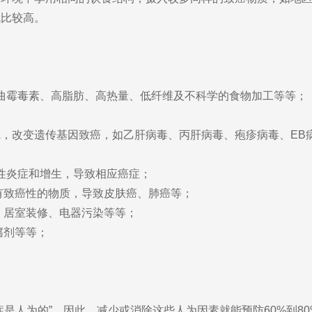
就比较高。
？
：
黄曲霉毒素、高脂肪、高热量、低纤维及不科学的食物加工等等；
A，改变遗传基因致癌，如乙肝病毒、丙肝病毒、疱疹病毒、EB
性炎症和增生，导致相应癌症；
有致癌性的物质，导致皮肤癌、肺癌等；
、居室装修、电器污染等等；
腐剂等等；
症是人为的”。因此，减少或消除这些人为因素就能预防60%到8