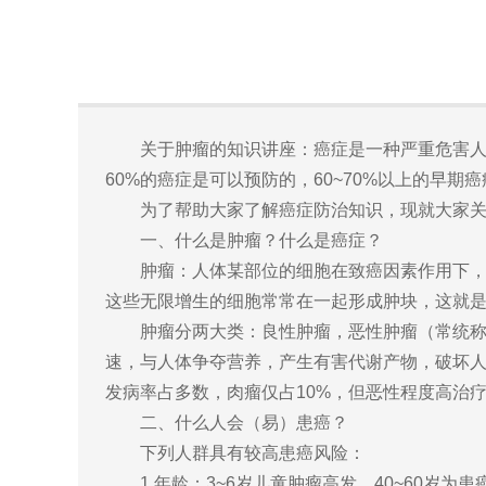
关于肿瘤的知识讲座：癌症是一种严重危害人们
60%的癌症是可以预防的，60~70%以上的早
为了帮助大家了解癌症防治知识，现就大家关
一、什么是肿瘤？什么是癌症？
肿瘤：人体某部位的细胞在致癌因素作用下，使
这些无限增生的细胞常常在一起形成肿块，这就
肿瘤分两大类：良性肿瘤，恶性肿瘤（常统称之
速，与人体争夺营养，产生有害代谢产物，破坏
发病率占多数，肉瘤仅占10%，但恶性程度高治
二、什么人会（易）患癌？
下列人群具有较高患癌风险：
1.年龄：3~6岁儿童肿瘤高发，40~60岁为患