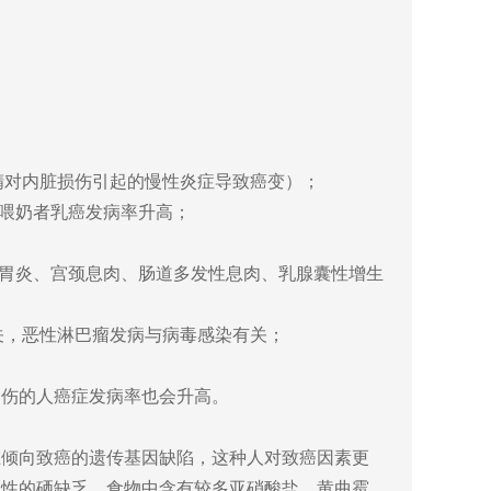
精对内脏损伤引起的慢性炎症导致癌变）；
喂奶者乳癌发病率升高；
胃炎、宫颈息肉、肠道多发性息肉、乳腺囊性增生
关，恶性淋巴瘤发病与病毒感染有关；
伤的人癌症发病率也会升高。
倾向致癌的遗传基因缺陷，这种人对致癌因素更
区性的硒缺乏，食物中含有较多亚硝酸盐、黄曲霉