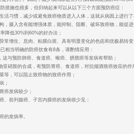
预防措施也很多，但归纳起来可以从以下三个方面预防癌症：
生活习惯，减少或避免致癌物质进入人体，这就从病因上进行了
构，摄入含有能增强体质，能抑制、阻断、破坏致癌物，能促进
降低30%到60%的好办法；
异常增生、息肉、粘膜白斑、具有明显变化的色痣和疣极易转变
相当明确的防癌饮食有8条，请酌情应用：
，这与预防肺癌、食道癌、喉癌、膀胱癌等发病有帮助；
物亚硝胺的合成，有预防胃癌、食道癌，对抗烟酒致癌效应的作
菜等，可以阻止致癌物的致癌作用；
病；
胃癌发病较少；
癌、前列腺癌、子宫内膜癌的发病很少见；
癌的发病率。