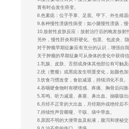
胃有时会发生癌变。
8.色素痣：位于手掌、足底、甲下、外生殖器
9.各种慢性溃疡性病变：如小腿慢性溃疡，慢
10.放射性皮肤反应：放射治疗后的晚发放射
另外，慢性肝炎和肝硬化、包茎、包皮炎、隐睾
对于肿瘤早期征象应有充分的认识，增强自我检
关于肿瘤的早期征象可从身体的变化中获得信
1.乳腺、皮肤、舌部或身体其他部位有可触及
2.疣（赘瘤）或黑痣发生明显变化，如颜色加
3.饮食习惯改变，食欲减退，持续消化不良。
4.吞咽硬食物时有哽噎感、疼痛、胸骨后闷胀
5.耳鸣、听力减退、鼻塞、鼻出血、抽吸咳出
6.月经不正常的大出血，月经期外或绝经后不
7.持续性声音嘶哑、干咳、痰中带血。
8.原因不明的大便带血及粘液，腹泻和便秘交
9.久治不愈的伤口、溃疡。