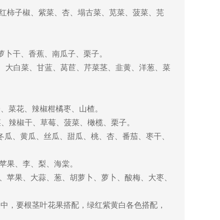
红柿子椒、紫菜、杏、塌古菜、苋菜、菠菜、芫
、萝卜干、香蕉、南瓜子、栗子。
、大白菜、甘蓝、莴苣、芹菜茎、韭黄、洋葱、菜
椿、菜花、辣椒柑橘枣、山楂。
菜、辣椒干、草莓、菠菜、橄榄、栗子。
冬瓜、黄瓜、丝瓜、甜瓜、桃、杏、番茄、枣干、
苹果、李、梨、海棠。
、苹果、大蒜、葱、胡萝卜、萝卜、酸梅、大枣、
蔬果中，要根茎叶花果搭配，绿红紫黄白各色搭配，