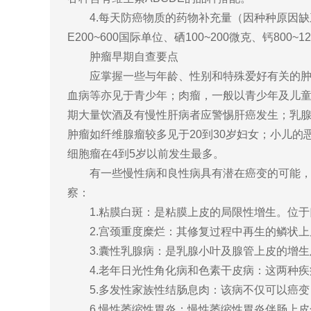
4.每天防癌物质的药物补充量（因种种原因缺乏果
E200~600国际单位、硒100~200微克、钙800~1
肿瘤早期自查要点
应掌握一些与年龄、性别和特殊爱好有关的肿瘤
血病等亦见于青少年；肉瘤，一般以青少年及儿
期大量饮酒及有慢性肝病者应警惕肝癌发生；乳腺
肿瘤如纤维腺瘤较多见于20到30岁妇女；小儿
细胞瘤在4到5岁以前发生最多。
有一些慢性病和良性病具有潜在癌变的可能，称
察：
1.粘膜白斑：是粘膜上皮的局限性增生。位于
2.宫颈重度糜烂：其修复过程中再生的鳞状上
3.囊性乳腺病：是乳腺小叶及腺管上皮的增生
4.老年日光性角化病和色素干皮病：这两种疾
5.多发性家族性结肠息肉：该病不仅可以癌变
6.慢性萎缩性胃炎：慢性萎缩性胃炎伴肠上皮化