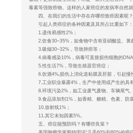
毒素等强致癌物。这样的人家癌症的发病率自然
四、在我们的生活中存在存哪些致癌因素呢
引起人类癌症的各种因素及其所占比重如下
1.遗传易感性2%；
2.饮食30~35%，如食物中含有亚硝酸盐、
3.吸烟30~32%，导致肺癌等；
4.病毒感染10%，病毒可直接损伤细胞的DN
5.性生活7%，导致生殖器官癌症；
6.饮酒4%,损伤上消化道粘膜及肝脏，引起慢
7.工业职业暴露4%，生产中使用或产生的具
8.环境污染2%，如工业废气废物、车辆尾气
9.食品添加剂1%，如香精、糖精、色素、防
10.放射线1%；
11.其它未知因素5%。
五、癌症能预防吗？有哪些良策？
美国肿瘤学家斯特因说“几乎60%到80%的癌