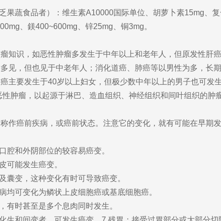
蔬食品者）：维生素A10000国际单位、胡萝卜素15mg、复合
200mg、鎂400~600mg、锌25mg、铜3mg。
知识，如恶性肿瘤多发生于中年以上和老年人，但原发性肝癌
童多见，但也见于中老年人；消化道癌、肺癌等以男性为多，长
癌主要发生于40岁以上妇女，但极少数中年以上的男子也可发生乳
的恶性肿瘤，以起源于淋巴、造血组织、神经组织和间叶组织的肿
作癌前疾病，或癌前状态。注意它的变化，就有可能在早期发
口腔和外阴部位的较容易癌变。
皮可能发生癌变。
及囊变，这种变化有时可导致癌变。
病均可变化为鳞状上皮细胞癌或基底细胞癌。
，有时甚至是多个息肉同时发生。
生和间变者，可发生癌变。7.残胃：接受过胃部分或大部分切