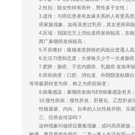
2.性别：除女性特有癌外，男性多于女性；
3.遗传：与癌症患者有血缘关系的人有更高患
癌家族现象。如母亲患过乳癌，其女患癌风险
4.区域：我国北方上消化道癌发病较高，东南
两广鼻咽癌发病较高；
5.不良嗜好：吸烟者患肺癌的风险比普通人高2
6.生活习惯和态度：大便每天少于一次者肠癌
7.肥胖：肠癌、子宫内膜癌、乳腺癌 发病率
8.癌前病变：口腔、消化道、外阴阴道粘膜白
等等极易转变为癌，称之为癌前病变；
9.病毒感染：鼻咽癌发病与EB病毒感染有关
10.慢性疾病：慢性肝炎、肝硬化、乙型肝炎
性格孤僻、内向、自卑的人比性格开朗、乐观、
三、症癌会传染吗？
这种现象叫做癌症聚集现象，或叫高癌家族，其
敏感，更容易发生癌症；二是一家人生活在同一