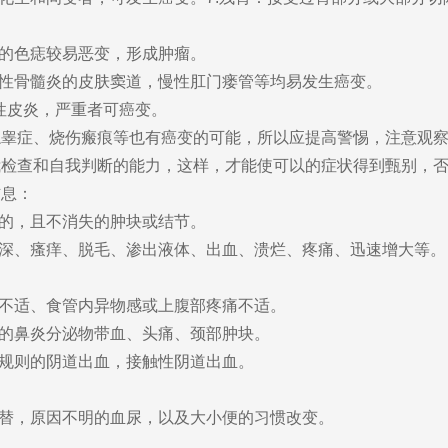
的色痣较易恶变，形成肿瘤。
性骨髓炎的皮肤窦道，慢性肛门瘘管等均易发生癌变。
性皮炎，严重者可癌变。
症、烧伤瘢痕等也有癌变的可能，所以应提高警惕，注意观察
查和自我判断的能力，这样，才能使可以的症状得到甄别，否
息：
的，且不消失的肿块或结节。
深、瘙痒、脱毛、渗出液体、出血、溃烂、疼痛、迅速增大等。
不适、食管内异物感或上腹部疼痛不适。
的鼻炎分泌物带血、头痛、颈部肿块。
规则的阴道出血，接触性阴道出血。
替，原因不明的血尿，以及大小便的习惯改变。