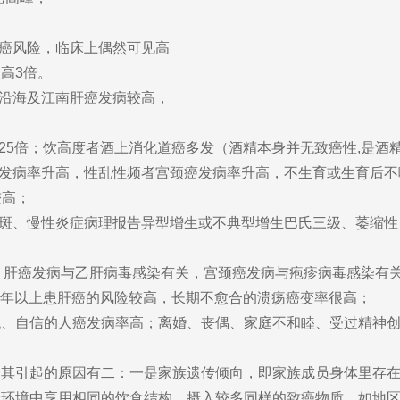
癌风险，临床上偶然可见高
高3倍。
沿海及江南肝癌发病较高，
5倍；饮高度者酒上消化道癌多发（酒精本身并无致癌性,是酒
发病率升高，性乱性频者宫颈癌发病率升高，不生育或生育后不
较高；
斑、慢性炎症病理报告异型增生或不典型增生巴氏三级、萎缩性
；肝癌发病与乙肝病毒感染有关，宫颈癌发病与疱疹病毒感染有
5年以上患肝癌的风险较高，长期不愈合的溃疡癌变率很高；
自信的人癌发病率高；离婚、丧偶、家庭不和睦、受过精神创
引起的原因有二：一是家族遗传倾向，即家族成员身体里存在
个环境中享用相同的饮食结构，摄入较多同样的致癌物质，如地