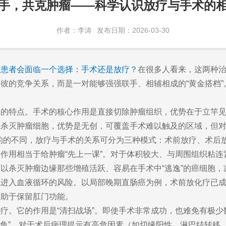
手，共克肿瘤——科学认识放疗与手术的
作者：李涛
发布日期：2026-03-30
多患者会面临一个选择：手术还是放疗？
在很多人看来，这两种治
彼的竞争关系，而是一对能够强强联手、相辅相成的“黄金搭档
自的特点。手术的核心作用是直接切除肿瘤组织，优势在于立竿
杀灭肿瘤细胞，优势是无创，可覆盖手术难以触及的区域，但对
的的不同，放疗与手术的关系可分为三种模式：术前放疗、术后
作用相当于给肿瘤“先上一课”。对于体积较大、与周围组织粘
以杀灭肿瘤边缘那些增殖活跃、容易在手术中“逃逸”的癌细胞
胞进入血液循环的风险。以局部晚期直肠癌为例，术前放化疗已
有助于保留肛门功能。
疗。它的作用是“清扫战场”。即使手术非常成功，也难免有极
网之鱼”。对于术后病理提示有高危因素（如切缘阳性、淋巴结转