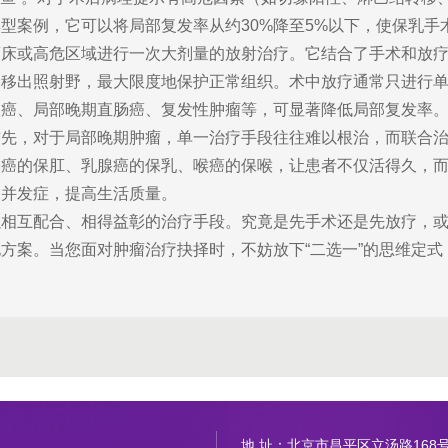
型案例，它可以将局部复发率从约30%降至5%以下，使保乳手
瘤床或高危区域进行一次大剂量的放射治疗。它结合了手术和放
官移出照射野，最大限度地保护正常组织。术中放疗通常只进行
腺癌、局部晚期直肠癌、复发性肿瘤等，可显著降低局部复发率
首先，对于局部晚期肿瘤，单一治疗手段往往难以根治，而联合
肠癌的保肛、乳腺癌的保乳、喉癌的保喉，让患者不仅活得久，
关并发症，提高生活质量。
以相互配合、相得益彰的治疗手段。究竟是先手术还是先放疗，
方案。当您面对肿瘤治疗抉择时，不妨放下“二选一”的思维定式
地 址：北京市昌平区立汤路168