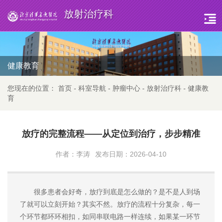
放射治疗科
健康教育
您现在的位置：
首页
-
科室导航
-
肿瘤中心
-
放射治疗科
-
健康教
育
放疗的完整流程——从定位到治疗，步步精准
作者：李涛
发布日期：2026-04-10
很多患者会好奇，放疗到底是怎么做的？是不是人到场
了就可以立刻开始？其实不然。放疗的流程十分复杂，每一
个环节都环环相扣，如同串联电路一样连续，如果某一环节