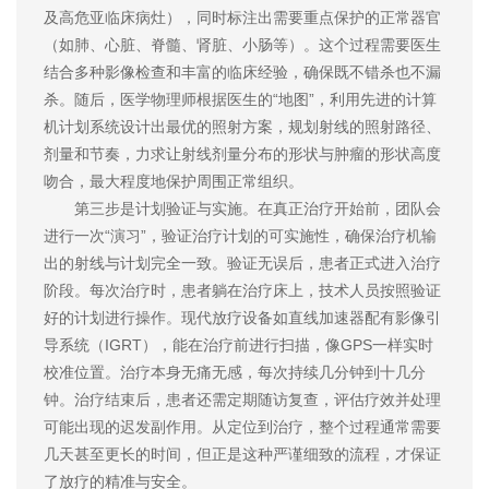
及高危亚临床病灶），同时标注出需要重点保护的正常器官
（如肺、心脏、脊髓、肾脏、小肠等）。这个过程需要医生
结合多种影像检查和丰富的临床经验，确保既不错杀也不漏
杀。随后，医学物理师根据医生的“地图”，利用先进的计算
机计划系统设计出最优的照射方案，规划射线的照射路径、
剂量和节奏，力求让射线剂量分布的形状与肿瘤的形状高度
吻合，最大程度地保护周围正常组织。
第三步是计划验证与实施。在真正治疗开始前，团队会
进行一次“演习”，验证治疗计划的可实施性，确保治疗机输
出的射线与计划完全一致。验证无误后，患者正式进入治疗
阶段。每次治疗时，患者躺在治疗床上，技术人员按照验证
好的计划进行操作。现代放疗设备如直线加速器配有影像引
导系统（IGRT），能在治疗前进行扫描，像GPS一样实时
校准位置。治疗本身无痛无感，每次持续几分钟到十几分
钟。治疗结束后，患者还需定期随访复查，评估疗效并处理
可能出现的迟发副作用。从定位到治疗，整个过程通常需要
几天甚至更长的时间，但正是这种严谨细致的流程，才保证
了放疗的精准与安全。