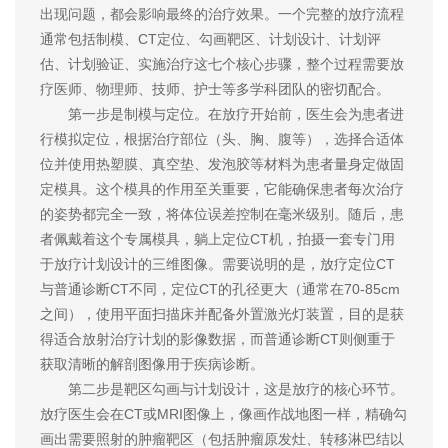
出现问题，都会影响最终的治疗效果。一个完整的放疗流程
通常包括制模、CT定位、勾画靶区、计划设计、计划评
估、计划验证、实施治疗这七个核心步骤，整个过程需要放
疗医师、物理师、技师、护士等多学科团队的密切配合。
第一步是制模与定位。在放疗开始前，医生会为患者进
行模拟定位，根据治疗部位（头、胸、腹等），选择合适体
位并使用热塑膜、真空垫、发泡胶等材料为患者量身定做固
定模具。这个模具的作用至关重要，它能确保患者每次治疗
的姿势都完全一致，将体位误差控制在毫米级别。随后，患
者佩戴着这个专属模具，躺上定位CT机，拍摄一套专门用
于放疗计划设计的三维图像。需要说明的是，放疗定位CT
与普通诊断CT不同，定位CT的孔径更大（通常在70-85cm
之间），使用平面扫描床并配备外置激光灯装置，目的是获
得适合放射治疗计划的影像数据，而普通诊断CT则侧重于
获取清晰的解剖图像用于疾病诊断。
第二步是靶区勾画与计划设计，这是放疗的核心环节。
放疗医生会在CT或MRI图像上，像画作战地图一样，精确勾
画出需要照射的肿瘤靶区（包括肿瘤原发灶、转移淋巴结以