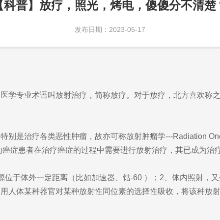
【科普】放疗，照光，烤电，傻傻分不清楚
发布日期：2023-05-17
？
学专业术语叫放射治疗，简称放疗。对于放疗，北方喜欢称之
疗各类恶性肿瘤，故亦可称放射肿瘤学---Radiation On
%的癌症患者在治疗癌症的过程中需要进行放射治疗，其已成为治
于体外一定距离（比如加速器、钴-60 ）；2、体内照射，
利用人体某种器官对某种放射性同位素的选择性吸收，将该种放