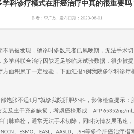
多学科诊疗模式在肝癌治疗中真的很重要吗
作者：李广欣
发布日期：2023-08-01
期
不易
被发现，
确诊
时多数患者已属晚期，
无法手术切
，多学科联合治疗
因
缺乏足够临床试验数据，
很少
被提
疗方面积累了一定经验，下面
汇报
例我院多学科
诊疗
1
腹部饱胀不适
月”就诊我院肝胆外科，影像检查提示：
1
右支及主干充盈缺损，考虑癌栓形成。
A
FP
65352
ng/ml
并门脉癌栓，通常无法手术切除，同时病情发展迅速，
据
、
、
、
、
等多个肝癌治疗
指
NCCN
E
SMO
E
ASL
A
ASLD
J
SH