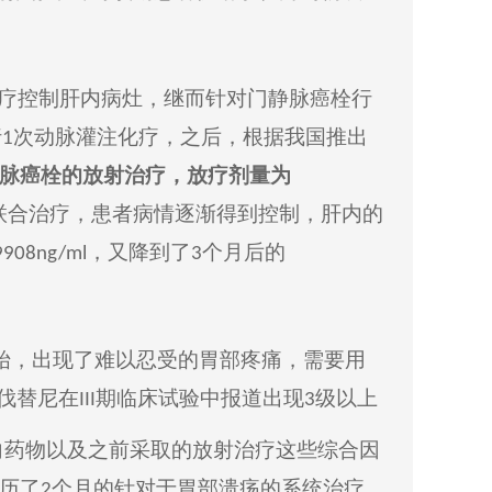
疗
控制肝内病灶，继而针对门静脉癌栓行
行
次动脉灌注化疗，之后，
根据我国推出
1
脉癌栓的放射治疗
，
放疗剂量为
联合治疗，患者病情逐渐得到控制，肝内的
，又降到
了
个月
后的
9908ng/ml
3
始，出现了
难以忍受
的胃部疼痛，
需要
用
伐替尼在
期临床试验中报道出现
级以上
III
3
向药物以及之前采取的放射治疗这些综合因
历了
个月
的
针对于
胃部溃疡的系统治疗，
2