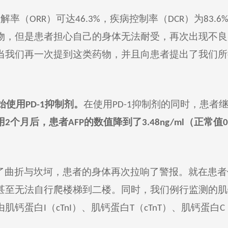
缓解率（
）可达
，疾病控制率
（
）
为
O
RR
46.3%
DCR
83.6
物，
但是
患者担心自己的身体无法耐受，再次出现不良
当我们再
一
次提到这类药物，并且向患者提出了我们所
始使用
抑制剂
。
在使用
抑制剂
的同时，患者
PD-1
PD-1
用
个
月后，患者
的
数值降到了
（正常值
2
AFP
3.48
ng/ml
0
了曲折与坎坷，患者的身体再次拉响了警报。就在
患者
甚至
无法自行爬楼梯到
二楼
。
同时
，我们例行监测的肌
由肌钙蛋白
（
）、肌钙蛋白
（
）、肌钙蛋白
I
cTnI
T
cTnT
C