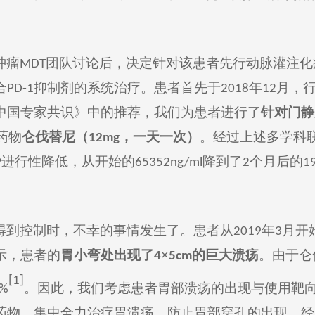
肿瘤
团队讨论后
，
决定针对该患者先行动脉灌注化
M
DT
合
抑制剂的系统治疗
。患者首先于
年
月
，
P
D-1
2
018
1
2
中国专家共识》
中
的推荐，我们
为患者进行了
针对门静
药物
仑伐替尼
（
，
一天一次
）
。
经过上述多学科
1
2mg
进行性降低
，
从
开始的
降到
了
个月后
的
P
65352
ng/ml
2
1
得到控制时，不幸的事情发生了
。患者
从
年
月
开
2019
3
示，患者
的
胃小弯处出现了
×
的
巨大
溃疡
。
由于仑
4
5
cm
[1]
。因此，我们考虑患者
胃部溃疡的出现
与
使用靶
9%
药物，集中
全力
治疗胃溃疡，
防止
胃部穿孔的出现。
经