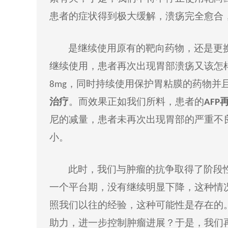
患者的
症状
得到极大缓解，溃疡完全愈合
是继续使用原有的靶向药物，还是更
继续
使用，患者再次出现
胃部
溃疡
又
该
怎
，
同时
持续
使用保护胃粘膜的药物并
8mg
治疗
。而效果
正如
我们所料，患者的
AFP
尼
的减量，患者未再次出现胃部的严重不
小。
此时，
我们与肿瘤的抗争取得了阶段
一个平台期，
没有
继续明显下降，这种情
照
我们
以往的经验，这种可能性是存在的
助力，进一步控制肿瘤进展？于是
，我们