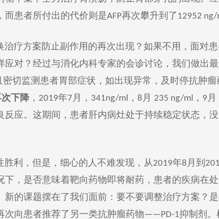
，
而
患者所付出的代价则是
再次攀升
到了
AFP
12952
ng/
换治疗方案防止副作用的再次出现？如果
不用，面对患
样应对
？
经过
与消化内科
专家
的会诊讨论，
我们做出
最
且密切监测患者胃部症状，如出现异常，及时停
抗肿瘤
再次
下降
，
年
月
，
，
月
，
月
2019
7
341
ng/ml
8
235 ng/ml
9
良反应。
这
期间，患者肝内病灶处于持续稳定状态，
没
性胜利，但是，细心的人不难发现，从
年
月
到
2019
8
20
况
下
，是
否
意味着靶向药物即将耐药，患者的疾病在处
。新的课题摆在了我们面前
：
要不要调整治疗方案？是
再次向患者推荐了另一类抗肿瘤药物
抑制剂
。
——PD-1