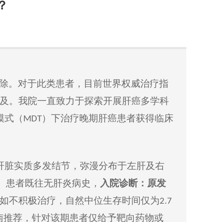
？
除
。对于此类患者，目前世界权威治疗
指
及。我
院一直
致力于探索开展肝癌多学科
模式（
）下
治疗晚期肝癌患者获得临床
MDT
肝脏
实质多发结节，弥漫分布于左肝
及
右
。患者既往无肝炎病史，
入院诊断：原发
如不积极治疗，自然中位生存时间仅为
2
.7
南推荐，针对
该期患者仅给予靶向药物
或