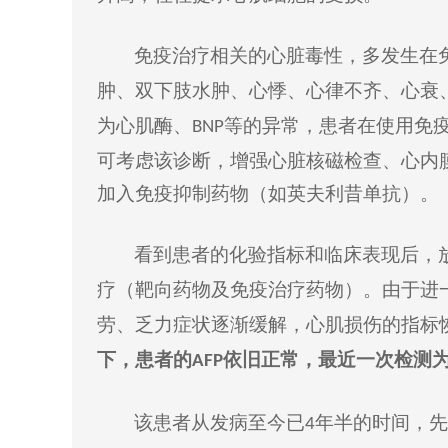
免疫治疗相关的心脏毒性，多发生在
肿、双下肢水肿、心悸、心律不齐、心衰
为心肌酶、
等的异常，患者在使用免
BNP
可考虑该诊断，增强心脏核磁检查、心内
加入免疫抑制药物（如英夫利昔单抗）。
看到
患者的化验指标和临床表现后，
疗（
靶向药物
及免疫治疗药物）
。由于
进
劳、乏力症状逐渐
缓解
，
心肌
损伤的指标
下，患者的
依旧
正常，最近一次
检测
AFP
该患者从发病至今已
年半的时间
，先
4