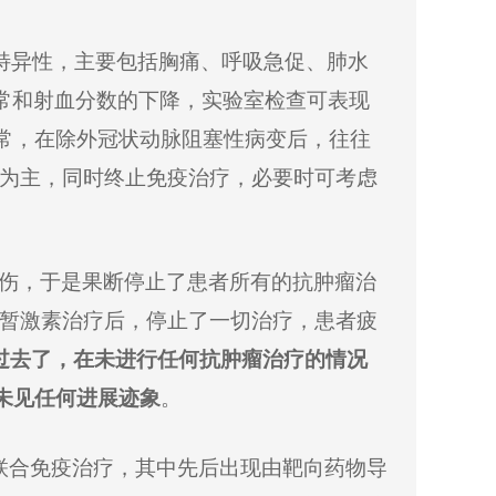
特异性，主要包括胸痛、呼吸急促、肺水
常和射血分数的下降，实验室检查可表现
常，在除外冠状动脉阻塞性病变后，往往
为主，同时终止免疫治疗，必要时可考虑
伤
，
于是
果断停止了患者所有的抗肿瘤治
暂激素
治疗
后，停止了一切治疗，患者疲
过去了，
在
未进行
任何
抗肿瘤治疗的情况
未见任何进展迹象
。
联合免疫治疗
，
其中先后出现由靶向药物导