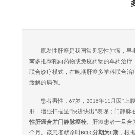
原发性
肝癌
是
我国常见恶性肿瘤，早
南
多推荐靶向药物或免疫药物的单药治疗
联合诊疗模式，在晚期肝癌多学科联合治
缓解的病例。
患者
男性，
岁，
年
月因“上
6
7
2018
11
肝，增强扫描呈
“快进快出”表现；
门静脉
性肝癌合并门静脉癌栓
。肝癌患者一旦合
个月
。
该患者就诊时
分期
为
期
，根
BCLC
C