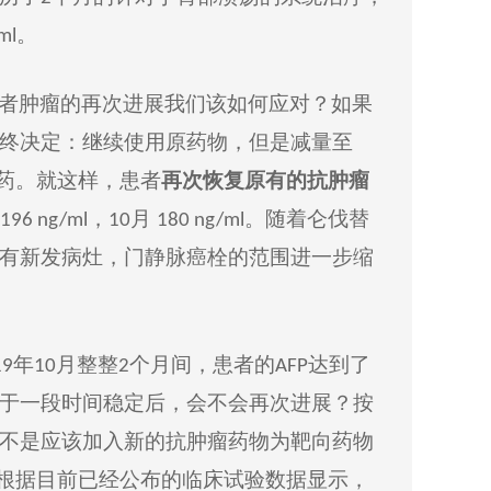
。
ml
者肿瘤的再次进展我们该如何应
对
？如果
终决定
：继续使用
原药物，
但是减量
至
药
。就这
样
，患者
再次恢复原有的抗肿瘤
，
月
。
随
着仑伐替
196 ng/ml
10
180 ng/ml
有
新发病灶，门静脉癌栓的范围
进一步
缩
年
月
整整
个月
间，患者的
达到
了
19
10
2
AFP
于一段时间稳定后，会不会再次进展？按
不是
应该加入
新的抗肿瘤
药物为
靶向药物
根据目前已经公布的临床试验数据显示
，