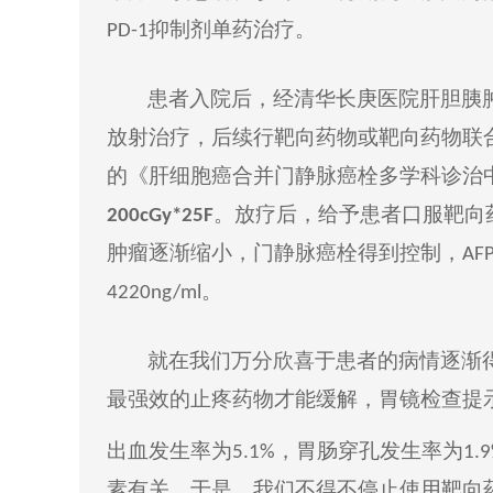
抑制剂单药治疗
。
P
D-1
患者入院后，经清华长庚医院肝胆胰
放射治疗，后续行靶向药物或靶向药物联
的《
肝细胞癌
合并门静脉癌栓多学科诊治
。
放
疗
后，给予患者口服
靶向
2
00cGy
*
25F
肿瘤
逐渐
缩小
，门静脉癌栓得到控制，
AF
。
4220ng/ml
就在
我们万分欣喜于
患者
的病情逐渐
最强
效
的止疼药物才能缓解，
胃镜
检查
提
出血发生率为
，胃肠穿孔发生率为
5.1%
1.
素有关
，于是
，我们不得不停止使用靶向