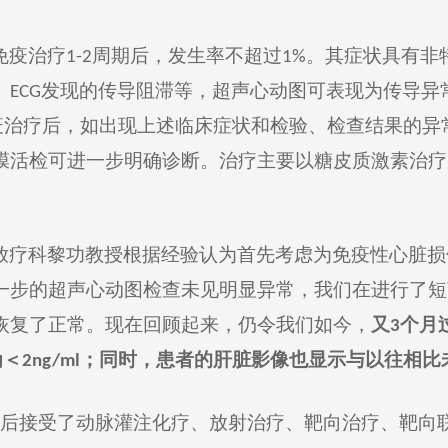
免疫治疗
周期后，发生率不超过
。其症状具有非
1-2
1%
、
发现的传导阻滞等，超声心动图可表现为传导异
ECG
疫治疗后，如出现上述临床症状和检验、检查结果的异
膜活检可进一步明确诊断。治疗主要以糖皮质激素治疗
放疗科黎功教授根据经验
认为首先考虑为免疫性心脏损
一步的超声心动图检查未见明显异常，
我们在
进行了短
恢复
了正常。现在回顾起来
，
仍令我们如今
，
又
个月
3
为＜
；
同时，患者的肝脏影像也显示与以往相比
2
ng/ml
后接受了动脉灌注化疗
、
放射治疗
、
靶向治疗
、
靶向