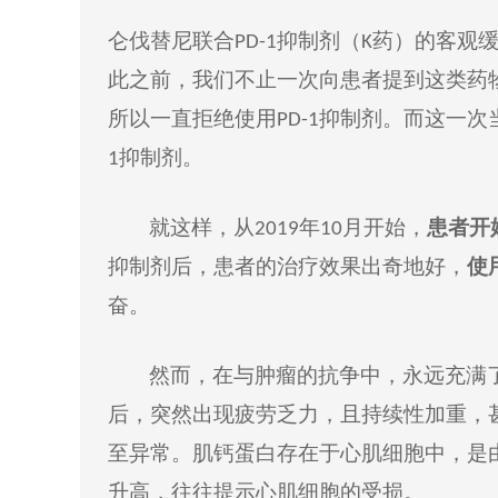
仑伐替尼联合
抑制剂
（
药）的客观
P
D-1
K
此
之前，我们不
止
一次向患者提到这类药
所以
一直
拒绝使用
抑制剂
。而
这一次
PD-1
抑制剂
。
1
就这样
，从
年
月
开始，
患者开
2019
10
抑制剂
后，患者的治疗效果出奇地
好
，
使
奋
。
然而
，在
与
肿瘤
的
抗争中，
永远
充满
后
，突然出现疲劳乏力，
且
持续性加重，
至
异常
。
肌钙蛋白存在于心肌细胞中，是
升高，往往提示心肌细胞的受损。