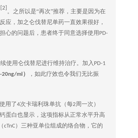
[2]
。之所以
是
“
再次
”
推荐，
主要是
因为
在
%
反应，加之仑伐替尼单
药
一直效果很好，
担心的问题后，患者终于同意选择使用
PD-
继续使用仑伐替尼进行维持治疗。加入
PD-1
）
，
如此疗效
也令
我们
无比振
-20ng/ml
使用了
次卡瑞利珠单抗
（
每
周
一次）
4
2
钙蛋白也显示，这项指标从正常水平
升高
（
）三种亚单位组成的络合物，它的
cTnC