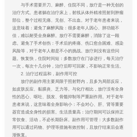
与手术需要开刀、麻醉、住院不同，放疗是一种无创的
治疗方式。患者躺在治疗床上，射线从体外精准照射到肿瘤
部位，整个过程无痛、无创、不出血。对于老年患者来说，
这意味着：避免了麻醉风险：很多老年人因心、肺功能不
佳，难以耐受全身麻醉。放疗不需要麻醉，消除了这一顾
虑。避免了手术创伤：手术后的疼痛、伤口愈合困难、感染
风险等，对于老年人都是不小的挑战。放疗则没有这些问
题。恢复快，住院时间短：多数放疗在门诊进行，每天治疗
一次，每次十几分钟，治疗后即可回家，不影响正常生活。
2. 治疗过程温和，副作用可控
放疗的副作用主要局限于照射野内，且多为局部反应，
如皮肤反应、黏膜炎、乏力等。与化疗相比，放疗没有全身
性的恶心、呕吐、脱发、骨髓抑制等严重副作用。对于老年
患者来说，这意味着全身影响小：不会对心、肝、肾等重要
器官造成全身性的损害。生活质量高：治疗期间可以保持正
常饮食、活动，不必长期卧床。副作用可管理：大多数副作
用可以通过药物、护理等措施有效控制，且放疗结束后会逐
渐恢复。