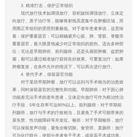
3. 精准打击，保护正常组织
现代放疗技术如调强放疗、容积旋转调强放疗、立体定
向放疗、质子治疗等，能够将射线高度集中在肿瘤区域，而
周围正常组织的受照剂量极低。对于老年患者来说，这意味
着：保护重要器官：可以精确避开心脏、肺、肾脏、脊髓等
重要器官，最大限度地减少对正常组织的损伤。适合多种部
位：无论是早期肺癌、前列腺癌，还是头颈部肿瘤、盆腔肿
瘤，都可以通过精准放疗获得良好效果。可重复治疗：如果
肿瘤复发，在条件允许的情况下，可以再次进行放疗。
4. 替代手术，保留器官功能
对于某些早期肿瘤，放疗可以达到与手术相当的治愈效
果，同时保留器官的完整性和功能。早期肺癌：对于因心肺
功能差无法手术的老年患者，立体定向放疗可作为根治性治
疗手段，5年生存率可达80%以上。前列腺癌：对于早期前
列腺癌，放疗与手术的疗效相当，且避免了手术可能带来的
尿失禁、性功能障碍等并发症。喉癌：对于早期喉癌，放疗
可以保留发声功能，避免全喉切除。食管癌、直肠癌：放疗
可与化疗联合，使部分患者免于手术，或提高手术成功率。