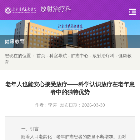
放射治疗科
健康教育
您现在的位置：
首页
-
科室导航
-
肿瘤中心
-
放射治疗科
-
健康教
育
老年人也能安心接受放疗——科学认识放疗在老年患
者中的独特优势
作者：李涛
发布日期：2026-03-30
一、引言
随着人口老龄化，老年肿瘤患者的数量不断增加。面对