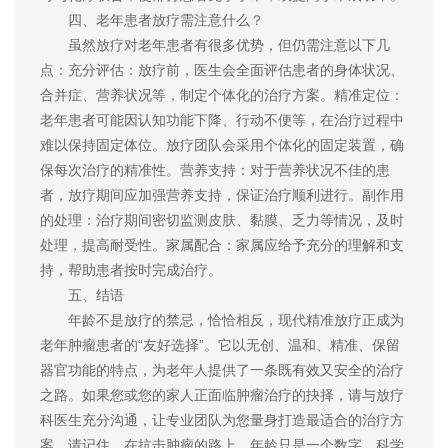
四、老年患者放疗需注意什么？
虽然放疗对老年患者有很多优势，但仍需注意以下几
点：充分评估：放疗前，医生会全面评估患者的身体状况、
合并症、营养状况等，制定个体化的治疗方案。精准定位：
老年患者可能因认知功能下降、行动不便等，在治疗过程中
难以保持固定体位。放疗团队会采用个体化的固定装置，确
保每次治疗的精准性。营养支持：对于营养状况不佳的患
者，放疗期间应加强营养支持，保证治疗顺利进行。副作用
的处理：治疗期间密切监测皮肤、黏膜、乏力等情况，及时
处理，提高耐受性。家属配合：家属应给予充分的理解和支
持，帮助患者按时完成治疗。
五、结语
年龄不是放疗的禁忌，恰恰相反，现代精准放疗正成为
老年肿瘤患者的“友好选择”。它以无创、温和、精准、保留
器官功能的特点，为老年人提供了一条既有效又安全的治疗
之路。如果您或您的家人正面临肿瘤治疗的抉择，请与放疗
科医生充分沟通，让专业团队为您量身打造最适合的治疗方
案。请记住，在抗击肿瘤的路上，年龄只是一个数字，科学