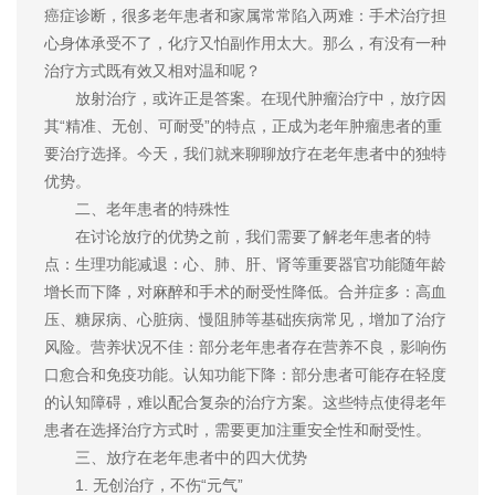
癌症诊断，很多老年患者和家属常常陷入两难：手术治疗担
心身体承受不了，化疗又怕副作用太大。那么，有没有一种
治疗方式既有效又相对温和呢？
放射治疗，或许正是答案。在现代肿瘤治疗中，放疗因
其“精准、无创、可耐受”的特点，正成为老年肿瘤患者的重
要治疗选择。今天，我们就来聊聊放疗在老年患者中的独特
优势。
二、老年患者的特殊性
在讨论放疗的优势之前，我们需要了解老年患者的特
点：生理功能减退：心、肺、肝、肾等重要器官功能随年龄
增长而下降，对麻醉和手术的耐受性降低。合并症多：高血
压、糖尿病、心脏病、慢阻肺等基础疾病常见，增加了治疗
风险。营养状况不佳：部分老年患者存在营养不良，影响伤
口愈合和免疫功能。认知功能下降：部分患者可能存在轻度
的认知障碍，难以配合复杂的治疗方案。这些特点使得老年
患者在选择治疗方式时，需要更加注重安全性和耐受性。
三、放疗在老年患者中的四大优势
1. 无创治疗，不伤“元气”