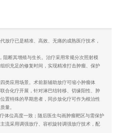
现代放疗已是精准、高效、无痛的成熟医疗技术，
A，阻断其增殖与生长。治疗采用常规分次照射模
常组织充足的修复时间，实现精准打击肿瘤、保护
为四类应用场景。术前新辅助放疗可缩小肿瘤体
多联合化疗开展，针对淋巴结转移、切缘阳性、肿
灶位置特殊的早期患者，同步放化疗可作为根治性
活质量。
治疗体位高度一致；随后医生勾画肿瘤靶区与需保护
床主流采用调强放疗、容积旋转调强放疗技术，配