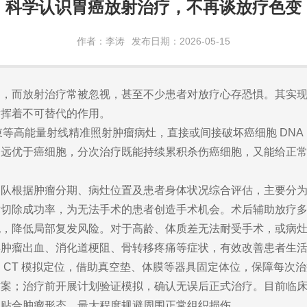
科学认识胃癌放射治疗，不再谈放疗色变
作者：李涛
发布日期：2026-05-15
知，而放射治疗常被忽视，甚至不少患者对放疗心存恐惧。其实
发挥着不可替代的作用。
子束等高能量射线精准照射肿瘤病灶，直接或间接破坏癌细胞 DN
力远优于癌细胞，分次治疗既能持续累积杀伤癌细胞，又能给正
团队根据肿瘤分期、病灶位置及患者身体状况综合评估，主要分
术切除成功率，为无法手术的患者创造手术机会。术后辅助放疗
胞，降低局部复发风险。对于高龄、体质差无法耐受手术，或病
解肿瘤出血、消化道梗阻、骨转移疼痛等症状，有效改善患者生
 CT 模拟定位，借助真空垫、体膜等器具固定体位，保障每次
方案；治疗前开展计划验证模拟，确认无误后正式治疗。目前临
线贴合肿瘤形态，最大程度规避周围正常组织损伤。