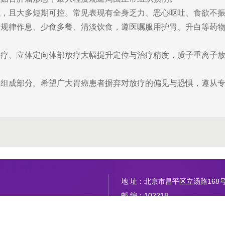
域，且大多短期可控。常见表现有全身乏力、恶心呕吐、食欲不
需规律作息、少食多餐、清淡饮食，遵医嘱服用护胃、升白等药
放疗、立体定向体部放疗大幅提升定位与治疗精度，质子重离子
要组成部分。希望广大胃癌患者摒弃对放疗的偏见与恐惧，遵从
地 址：北京市昌平区立汤路168
邮 编：102218
治疗科
网 址：www.btch.edu.cn
电 话：010-56112345