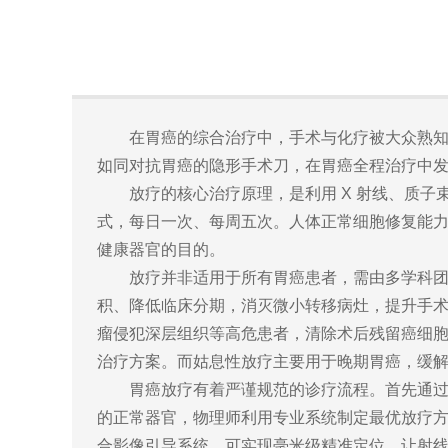
在胃癌的综合治疗中，手术与化疗被大众熟
如同对抗胃癌的隐形手术刀，在胃癌全程治疗中
放疗的核心治疗原理，是利用 X 射线、质
式，每日一次、每周五次。人体正常细胞修复能
健康器官的目的。
放疗并非适用于所有胃癌患者，需由多学科
积、降低临床分期，消灭微
小转移病灶，提升手
瘤侵犯深层组织等高危患者，清除术后残留癌细
治疗方案。而姑息性放疗主要用于晚期胃癌，缓
胃癌放疗有着严谨规范的诊疗流程。首先通过
的正常器官，物理师利用专业系统制定最优放疗
合影像引导系统，可实现毫米级精准定位，让射