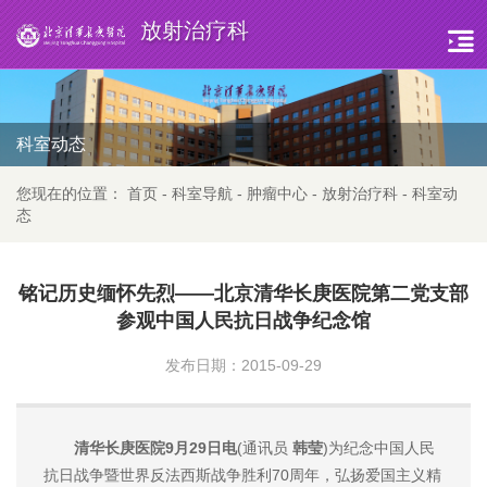
放射治疗科
科室动态
您现在的位置：
首页
-
科室导航
-
肿瘤中心
-
放射治疗科
-
科室动
态
铭记历史缅怀先烈——北京清华长庚医院第二党支部
参观中国人民抗日战争纪念馆
发布日期：2015-09-29
清华长庚医院9月29日电
(通讯员
韩莹
)为纪念中国人民
抗日战争暨世界反法西斯战争胜利70周年，弘扬爱国主义精