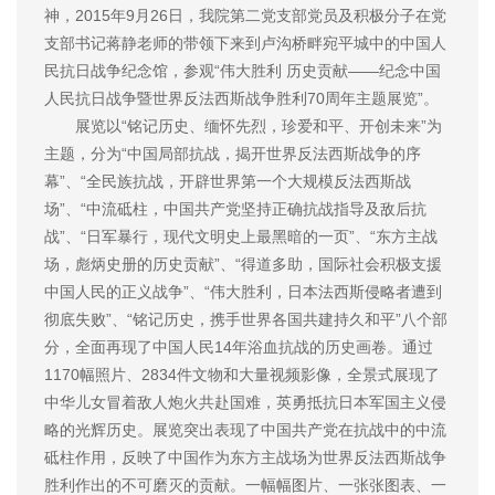
神，2015年9月26日，我院第二党支部党员及积极分子在党
支部书记蒋静老师的带领下来到卢沟桥畔宛平城中的中国人
民抗日战争纪念馆，参观“伟大胜利 历史贡献——纪念中国
人民抗日战争暨世界反法西斯战争胜利70周年主题展览”。
展览以“铭记历史、缅怀先烈，珍爱和平、开创未来”为
主题，分为“中国局部抗战，揭开世界反法西斯战争的序
幕”、“全民族抗战，开辟世界第一个大规模反法西斯战
场”、“中流砥柱，中国共产党坚持正确抗战指导及敌后抗
战”、“日军暴行，现代文明史上最黑暗的一页”、“东方主战
场，彪炳史册的历史贡献”、“得道多助，国际社会积极支援
中国人民的正义战争”、“伟大胜利，日本法西斯侵略者遭到
彻底失败”、“铭记历史，携手世界各国共建持久和平”八个部
分，全面再现了中国人民14年浴血抗战的历史画卷。通过
1170幅照片、2834件文物和大量视频影像，全景式展现了
中华儿女冒着敌人炮火共赴国难，英勇抵抗日本军国主义侵
略的光辉历史。展览突出表现了中国共产党在抗战中的中流
砥柱作用，反映了中国作为东方主战场为世界反法西斯战争
胜利作出的不可磨灭的贡献。一幅幅图片、一张张图表、一