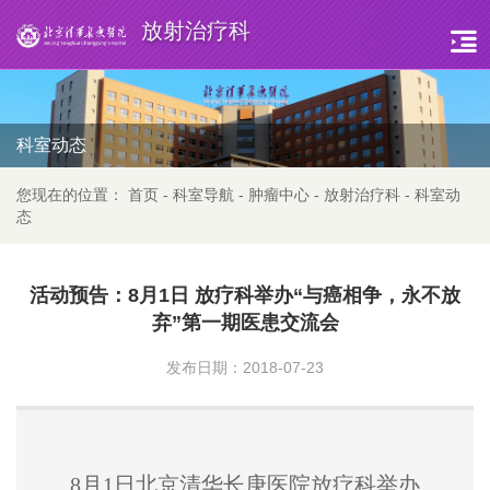
放射治疗科
科室动态
您现在的位置：
首页
-
科室导航
-
肿瘤中心
-
放射治疗科
-
科室动
态
活动预告：8月1日 放疗科举办“与癌相争，永不放
弃”第一期医患交流会
发布日期：2018-07-23
8月1日北京清华长庚医院放疗科举办