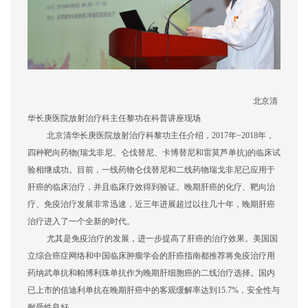
北京清
华长庚医院放射治疗科主任黎功在科普讲座现场
北京清华长庚医院放射治疗科黎功主任介绍，
2017年~2018年，
四种靶向药物(瑞戈非尼、仑伐替尼、卡博替尼和雷莫芦单抗)的临床试
验相继成功。目前，一线药物仑伐替尼和二线药物瑞戈非尼已应用于
肝癌的临床治疗，并且临床疗效得到验证。晚期肝癌的化疗、靶向治
疗、免疫治疗发展非常迅速，近三年进展超过以往几十年，晚期肝癌
治疗进入了一个全新的时代。
尤其是免疫治疗的发展，进一步提高了肝癌的治疗效果。美国国
立综合癌症网络和中国临床肿瘤学会的肝癌指南都推荐将免疫治疗用
药纳武单抗和帕博利珠单抗作为晚期肝细胞癌的二线治疗选择。国内
已上市的信迪利单抗在晚期肝癌中的客观缓解率达到
15.7%，安全性与
耐受性良好。