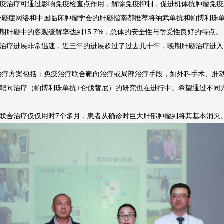
疫治疗可通过影响免疫检查点作用，解除免疫抑制，促进机体抗肿瘤免疫
合癌症网络和中国临床肿瘤学会的肝癌指南都推荐将纳武单抗和帕博利珠单
肝癌中的客观缓解率达到15.7%，总体的安全性与耐受性良好的特点。
治疗进展非常迅速，近三年的进展超过了过去几十年，晚期肝癌治疗进入
治疗方案包括：免疫治疗联合靶向治疗或局部治疗手段，如外科手术、肝
靶向治疗（帕博利珠单抗+仑伐替尼）的研究也在进行中。希望通过不同
联合治疗仅仅用时7个多月，患者从确诊时巨大肝部肿瘤到将其基本消灭