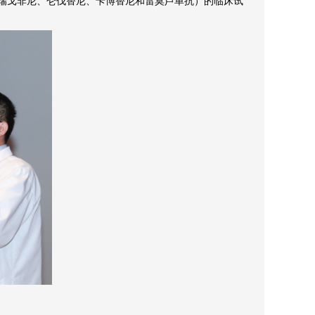
药物（瑞戈非尼、仑伐替尼、卡博替尼和雷莫芦单抗）的临床试