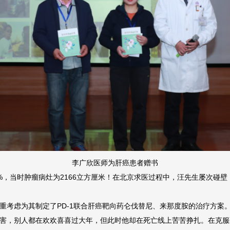
李广欣医师为肝癌患者赠书
65%，当时肿瘤病灶为2166立方厘米！在北京求医过程中，汪先生屡次
重考虑为其制定了PD-1联合肝癌靶向药仑伐替尼、来那度胺的治疗方案
害，别人都在欢欢喜喜过大年，但此时他却在死亡线上苦苦挣扎。在克服