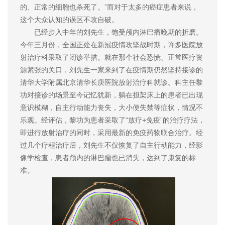
的、正常的细胞也杀死了。”而对于太多的癌症患者来说，
这个大众认知的误区不攻自破。
已经步入中年的刘先生，饱受颅内淋巴瘤晚期的折磨。
今年三月份，全国正处在新冠疫情攻坚战时期，许多医院放
射治疗科采取了闭诊举措。就在那个社会恐慌、正常医疗资
源紧张的关口，刘先生一家来到了在疫情期仍然坚持接诊的
清华大学附属北京清华长庚医院放射治疗科就诊。科主任黎
功对接诊的场景至今记忆犹新，躺在担架床上的患者已出现
意识模糊，自主行动能力丧失，大小便失禁等症状，情况不
乐观。经评估，黎功为患者采取了“放疗+免疫”的治疗疗法，
即进行放射治疗的同时，采用最新的免疫药物联合治疗。经
过几个疗程治疗后，刘先生不仅恢复了自主行动能力，经影
像学检查，患者颅内的淋巴瘤也已消失，达到了康复的标
准。