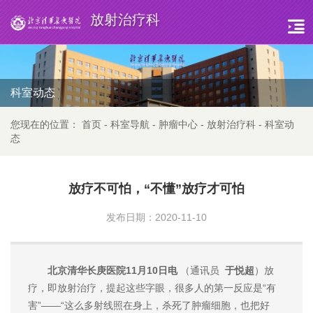
放射治疗科
科室动态
您现在的位置：
首页
-
科室导航
-
肿瘤中心
-
放射治疗科
-
科室动
态
放疗不可怕，“不懂”放疗才可怕
发布日期：2020-11-10
北京清华长庚医院11月10日电
（通讯员
于悦超
）放
疗，即放射治疗，提起这些字眼，很多人的第一反应是“有
害”——“这么多射线照在身上，杀死了肿瘤细胞，也把好