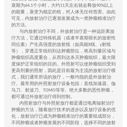
衰期为
个
小时，
大约
天
左右就会释放
以上
64.1
11
90
%
的能量，
衰变为
稳定的锆，对人体无任何危害。
由此
可见，
内放射治疗已逐渐发展成为一类肿瘤精准治疗
的方法。
与
内放射治疗不同，外放射治疗是一种远距离放
疗方法，它
通过
特殊机器（
或者
半衰期很长的放射性
同位素）
产生
高强度的
放射线
（
如
高能
线
、
γ
射线
X
等）
，
穿透正常组织到达肿瘤部位，将高剂量
区域
与
肿瘤组织高度重合，从而
到达杀灭
肿瘤组织，最大限
度保护正常组织的目的。外照射
可以使
肿瘤组织受到
更高剂量的
照射
，
因此
是目前最为主流的
放射
治疗模
式，我们通常所说的放疗，一般均指的是外放射治
疗
。
最常用
的
外照射放疗设备包括：直线加速器、伽
马刀、射波刀、
等等
。绝大多数
的
恶性肿瘤，
TOMO
都可通过外放射治疗得到控制。
内照射
放疗与外照射放疗都是通过电离辐射治疗
肿瘤的方法，随着放疗技术的进步以及放疗设备的优
化，放射治疗已成为肿瘤精准治疗的重要组成部分，
不同肿瘤或者肿瘤发展的不同阶段，选择不同的放射