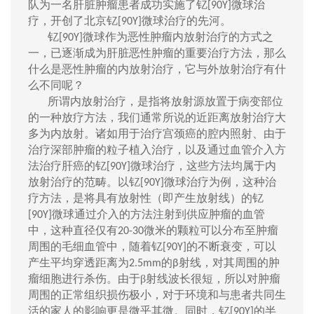
队为一名肝脏肿瘤患者成功实施了钇
微球
治
[90Y]
疗，
开创了
北京钇
微球
治疗
的
先河。
[90Y]
钇
微球作为
恶性肿瘤内放射治疗的
方
式
之
[90Y]
一
，
已
逐渐成为肝脏恶性肿瘤的重要治疗方法，
那么
什么
是
恶性肿瘤的内放射治疗，它与外放射治疗有什
么不同呢？
所谓
内放射治疗，是指将放射源
放置于病变
部位
的
一种
放疗方法，我们通常所说的近距离放射治疗大
多为内
放射
。
诸如
用于治疗宫颈癌的腔内照射、由于
治疗深部肿瘤的粒子植入治疗，以及
通过
血管介入方
法治疗肝癌的钇
微球治疗
，这些方法均属于内
[90Y]
放射治疗的范畴。以钇
微球治疗
为例，这种治
[90Y]
疗方法，是将具有放射性（
即
产生放射线）
的
钇
微球
通过介入的方法注射到供应肿瘤的血管
[90Y]
中，这种
直径
仅有
微米
的颗粒可以分布至肿瘤
20
-30
周围的毛细血管中，随着钇
的
不断衰变，可以
[90Y]
产生
平均穿透
距离为
的
射线，
对
其周围的肿
2.5
mm
β
瘤细胞进行杀伤。由于
β
射线波长很短，所以对肿瘤
周围的正常组织
损伤
极小，对于环境和
与
患者共同生
活的家人的影响更是微乎其微。
同时
，钇
的
半
[90Y]