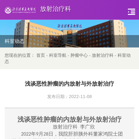
放射治疗科
科室动态
您现在的位置：
首页
-
科室导航
-
肿瘤中心
-
放射治疗科
-
科室动
态
浅谈恶性肿瘤的内放射与外放射治疗
发布日期：2022-11-08
浅谈恶性肿瘤的内放
射与外
放
射
治疗
放射
治疗
科
李广欣
年
月
日
，我院肝胆
胰外科
董家鸿院士团
2022
9
28