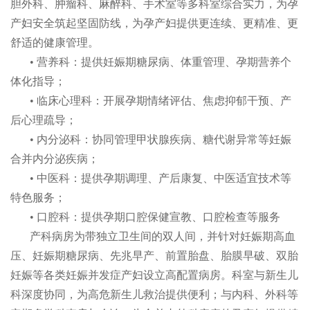
胆外科、肿瘤科、麻醉科、手术室等多科室综合实力，为孕
产妇安全筑起坚固防线，为孕产妇提供更连续、更精准、更
舒适的健康管理。
• 营养科：提供妊娠期糖尿病、体重管理、孕期营养个
体化指导；
• 临床心理科：开展孕期情绪评估、焦虑抑郁干预、产
后心理疏导；
• 内分泌科：协同管理甲状腺疾病、糖代谢异常等妊娠
合并内分泌疾病；
• 中医科：提供孕期调理、产后康复、中医适宜技术等
特色服务；
• 口腔科：提供孕期口腔保健宣教、口腔检查等服务
产科病房为带独立卫生间的双人间，并针对妊娠期高血
压、妊娠期糖尿病、先兆早产、前置胎盘、胎膜早破、双胎
妊娠等各类妊娠并发症产妇设立高配置病房。科室与新生儿
科深度协同，为高危新生儿救治提供便利；与内科、外科等