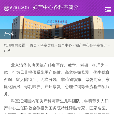
妇产中心各科室简介
产科
您现在的位置：
首页
-
科室导航
-
妇产中心
-
妇产中心各科室简介
-
产科
北京清华长庚医院产科集医疗、教学、科研、护理为一
体，可为母儿提供系统围产保健、高危妊娠监测、优生优育
咨询、家人陪待产、无痛分娩、非药物镇痛、母婴同室、家
庭化病房、母乳喂养、产后康复、心理咨询等全流程专项服
务。
科室汇聚国内顶尖产科与新生儿科团队，学科带头人妇
产中心主任陈敦金教授为国务院特殊津贴专家、国家名医、