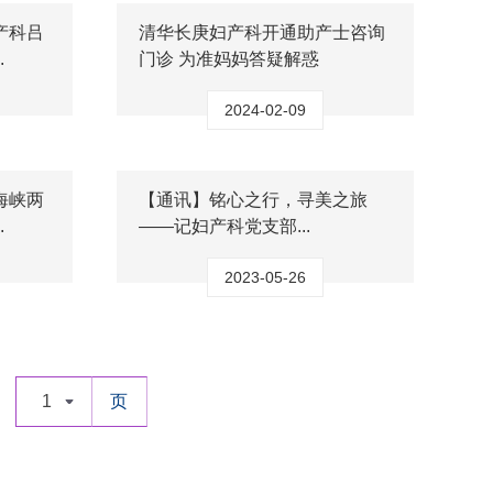
产科吕
清华长庚妇产科开通助产士咨询
.
门诊 为准妈妈答疑解惑
2024-02-09
海峡两
【通讯】铭心之行，寻美之旅
.
——记妇产科党支部...
2023-05-26
1
页