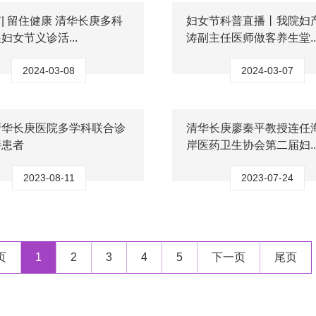
| 留住健康 清华长庚多科
妇女节科普直播丨我院妇
妇女节义诊活...
涛副主任医师做客养生堂..
2024-03-08
2024-03-07
清华长庚医院多学科联合诊
清华长庚廖秦平教授连任
胖患者
岸医药卫生协会第二届妇..
2023-08-11
2023-07-24
页
1
2
3
4
5
下一页
尾页