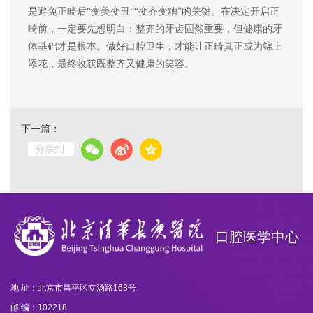
是避免正畸后
“变美变丑”“变齐变糟”的关键。在决定开启正
畸前，一定要先想明白：整齐的牙齿固然重要，但健康的牙
体基础才是根本。做好口腔卫生，才能让正畸真正成为锦上
添花，最终收获既整齐又健康的笑容。
下一篇：
分享到:
口腔医学中心
地 址：北京市昌平区立汤路168号
邮 编：102218