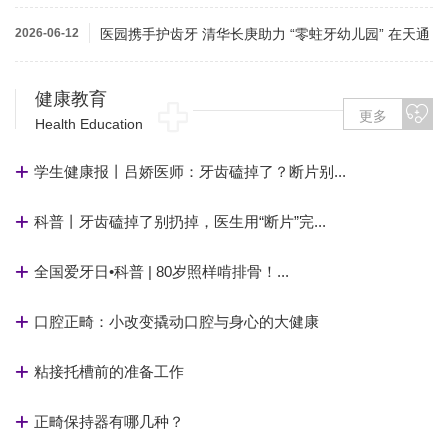
植AI机器...
2026-06-12
医园携手护齿牙 清华长庚助力 “零蛀牙幼儿园” 在天通
苑落地
健康教育
更多
Health Education
学生健康报丨吕娇医师：牙齿磕掉了？断片别...
科普丨牙齿磕掉了别扔掉，医生用“断片”完...
全国爱牙日•科普 | 80岁照样啃排骨！...
口腔正畸：小改变撬动口腔与身心的大健康
粘接托槽前的准备工作
正畸保持器有哪几种？