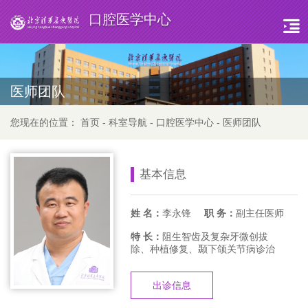
口腔医学中心
医师团队
您现在的位置：
首页
-
科室导航
-
口腔医学中心
-
医师团队
基本信息
姓 名：
李永锋
职 务：
副主任医师
特 长：
阻生智齿及复杂牙微创拔
除、种植修复、颞下颌关节病诊治
出诊信息