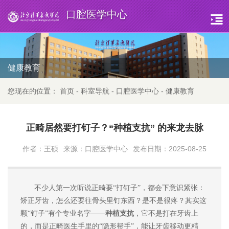
口腔医学中心
健康教育
您现在的位置：
首页
-
科室导航
-
口腔医学中心
-
健康教育
正畸居然要打钉子？“种植支抗” 的来龙去脉
作者：王硕
来源：口腔医学中心
发布日期：2025-08-25
不少人第一次听说正畸要
“打钉子”，都会下意识紧张：
矫正牙齿，怎么还要往骨头里钉东西？是不是很疼？其实这
颗“钉子”有个专业名字——
种植支抗
，它不是
打在牙齿上
的，而是正畸医生手里的
“隐形帮手”，能让牙齿移动更精