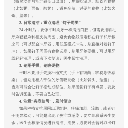
（吸吮动作可能导致伤口出血），尽量吃温凉、细软的食物
（比如粥、面条、酸奶），避免辛辣、过硬的食物（比如火
锅、坚果）。
2. 日常清洁：重点清理 “钉子周围”
24 小时后，要像平时刷牙一样清洁口腔，但需要用软毛
牙刷轻轻刷种植支抗周围，避免食物残渣堆积在钉子和牙龈
之间（可以配合冲牙器，用低压模式冲洗，别直接对着钉子
冲）。如果钉子周围有食物嵌塞，别用牙签硬挑，可以用牙
线轻轻清理，或者下次复诊让医生帮忙清理。
3. 别用手摸、别咬硬物
平时不要用手去摸种植支抗（手上有细菌，容易导致感
染），也别用植入部位的牙齿咬硬物（比如骨头、瓶盖），
否则可能会让钉子松动或移位。如果感觉钉子有点晃，要及
时告诉医生，不要自己处理。
4. 注意“炎症信号”，及时复诊
如果种植支抗周围出现红肿、疼痛加剧、流脓，或者钉
子明显松动，可能是出现了炎症或感染，要立即联系医生复
诊，医生会根据情况进行清洁、消炎，必要时会暂时取出钉