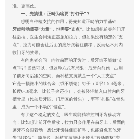
准、更高效。
一、先搞懂：正畸为啥要
“打钉子”？
想明白种植支抗的作用，得先知道正畸的
力学基础
——
牙齿移动需要
“力量”，也需要“支点”
。比如想把
前突
的门牙
往后拉，医生会用矫正器施加拉力，但如果没有稳定的
“支
点”，拉力可能会让后面的磨牙跟着往前移，反而达不到内
收门牙的效果。
有的患者会问，内收前面的牙齿时，后牙齿不能
做
“
支
点
”
吗？当然可以
，但这种方式有局限：
后牙向前跑，占用
了前牙向后跑的空间
。而种植支抗就是一个
“人工支点”——
它是一颗
微小
的钛合金
（
或不锈钢
）
钉子（直径
1.5
-4毫米，
长度6-10毫米，比筷子尖还小），会被轻轻植入口腔内的牙
槽骨里（比如后牙区、门牙区的骨头），牢牢“扎根”在骨头
里，成为一个不动的“锚点”。
有了这个稳定的支点，医生就能精准控制牙齿移动方
向：比如想让前牙往后收，拉力只会作用在前牙上，后面的
磨牙不会跟着动；想让牙齿往侧面扩弓，也能避免其他牙
齿
“乱移位”。简单说，种植支抗能让正畸从“被动调整”变