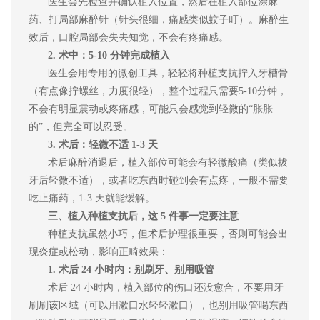
医生会先检查
并确认植入位置
，然后在植入部位涂麻
药、打局部麻醉针（针头很细，痛感类似蚊子叮）。麻醉生
效后，口腔局部会失去知觉，不会有疼痛感。
2. 术中：5-10 分钟完成植入
医生会用专用的微创工具，轻轻将种植支抗拧入牙槽骨
（有点像拧螺丝，力度很轻），整个过程只需要
5-10分钟，
不会有明显震动或疼痛感，可能只会感觉到轻微的“胀胀
的”，但完全可以忍受。
3. 术后：轻微不适 1-3 天
术后麻醉消退后，植入部位可能会有轻微酸痛（类似拔
牙后轻微不适），或者吃东西时碰到会有点疼，一般不需要
吃止痛药，
1-3 天就能缓解。
三
、植入种植支抗后，这
5 件事一定要注意
种植支抗虽然小巧，但术后护理很重要，否则可能会出
现炎症或松动，影响正畸效果：
1. 术后 24 小时内：别刷牙、别用吸管
术后
24 小时内，植入部位的伤口还没愈合，不要用牙
刷刷该区域（可以用漱口水轻轻漱口），也别用吸管喝东西