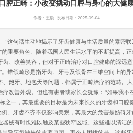
口腔正畸：小改变撬动口腔与身心的大健
作者：王硕
发布日期：2025-09-04
命。”这句话生动地揭示了牙齿健康与生活质量的紧密
面”的重要角色。随着我国人民生活水平的不断提高，
牙齿、改善笑容，但对于正畸治疗对口腔健康的深远意
形”。错颌畸形是指牙齿、牙弓及颌骨在三维空间上的
齐、龅牙、地包天等问题，都属于正畸治疗的范畴。大
治疗改善外观。但也有患者或家长会犹豫：“如果我不
目标之一，其最重要的目标是为未来长久的牙齿和口腔
”为例。牙齿不齐不仅影响美观，其最大的危害是妨碍
业器械有时也难以触及某些狭窄区域。这些难以清洁的
又是导致牙齿缺失的主要原因。更令人困扰的是，这些