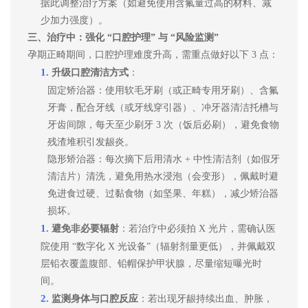
据此调整治疗方案（如避免使用含氟量过高的材料、减
少加力强度）。
三、治疗中：强化
“口腔护理” 与 “风险监测”
孕期正畸期间，口腔护理难度升高，需重点做好以下
3 点：
1.
升级口腔清洁方式
：
固定矫治器：使用软毛牙刷（或正畸专用牙刷）、含氟
牙膏，配合牙线（或牙线穿引器）、冲牙器清洁托槽与
牙齿间隙，每天至少刷牙
3 次（饭后必刷），避免食物
残渣堆积引发龈炎。
隐形矫治器：每次摘下后用清水
+ 中性清洁剂（如假牙
清洁片）清洗，避免用热水浸泡（会变形），佩戴时避
免进食过硬、过黏食物（如坚果、年糕），减少矫治器
损坏。
1.
避免非必要辐射
：若治疗中必须拍
X 光片，需确认医
院使用 “数字化 X 光设备”（辐射剂量更低），并佩戴双
层铅衣覆盖腹部、铅帽保护甲状腺，尽量缩短曝光时
间。
2.
监测身体与口腔反应
：若出现牙龈持续出血、肿胀，