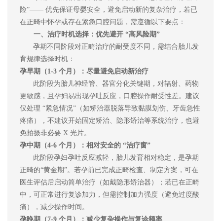
险”—— 优先保证母婴安全，避免启动新的复杂治疗，若已
在正畸中怀孕或存在紧急口腔问题，需遵循以下要点：
一、治疗时机选择：优先避开
“高风险期”
孕期不同阶段对正畸治疗的耐受度不同，需结合胎儿发
育规律选择时机：
孕早期（
1-3 个月）：尽量避免启动新治疗
此阶段为胎儿神经管、器官分化关键期，对辐射、药物
更敏感，且孕妇易出现孕吐反应，口腔操作耐受性差。建议
仅处理
“紧急情况”（如矫治器脱落导致黏膜划伤、牙齿急性
疼痛），不建议开始固定矫治、隐形矫治等系统治疗，也避
免拍摄非必要 X 光片。
孕中期（
4-6 个月）：相对安全的 “治疗窗”
此阶段孕妇孕吐反应减轻，胎儿发育相对稳定，是孕期
正畸的
“黄金期”。若孕前已完成正畸检查、制定方案，可在
医生评估后启动简单治疗（如戴隐形矫治器）；若已在正畸
中，可正常进行复诊加力，但需控制加力强度（避免过度酸
痛），减少操作时间。
孕晚期（
7-9 个月）：减少复杂操作与复诊频率