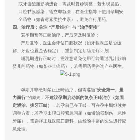
或牙齿酸痛影响进食，需及时复诊调整；若出现发热、
口腔黏膜感染，需立即就医，在医生指导下使用孕期安
全药物（如青霉素类抗生素），避免自行用药。
四、治疗后：关注
“产后维护” 与 “治疗衔接”
若孕期暂停正畸治疗，产后需及时复诊：
产后复诊，医生会评估口腔状况（如牙龈炎症是否缓
解、牙齿位置是否稳定），重新制定后续治疗计划；
哺乳期进行正畸时，需注意避免使用可能通过乳汁影响
婴儿的药物（如某些止痛药），若需用药需咨询产科医生。
孕期并非绝对禁止正畸治疗，但需遵循
“
安全第一、量
力而行
”的原则：
不建议孕期启动新的复杂正畸治疗（如固
定矫治、拔牙正畸）
，若孕前已在正畸，可在孕中期继续并
调整方案；若孕期出现口腔紧急问题（如矫治器划伤、急性
牙痛），需选择正规医院口腔科，由经验丰富的医生进行应
急处理。