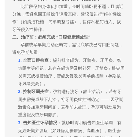
此阶段孕妇身体负担加重，长时间躺卧易不适，且临近
分娩，需避免因正畸操作诱发宫缩。建议仅进行
“维护性操
作”（如清洁托槽、简单调整弓丝
）
，暂停种植钉植入、拔
牙等侵入性操作。
二、治疗前：必须完成
“口腔健康预处理”
孕前或孕早期启动正畸前，需彻底解决已有口腔问题，
避免孕期加重：
1.
全面口腔检查
：提前排查龋齿、牙髓炎、牙周炎、智
齿阻生等问题，若存在龋齿需及时补牙，牙髓炎
/ 根尖周
炎需完成根管治疗，智齿反复发炎需孕前拔除（孕期拔
牙风险更高）。
2.
控制牙周炎症
：孕前进行洗牙（龈上洁治），若有牙
周炎需完成龈下刮治，将牙周炎症控制稳定
—— 因孕期
激素会加重牙周问题，若孕前未处理，孕期可能发展为
重度龈炎或牙周脓肿。
3.
告知医生怀孕情况
：就诊时需明确告知医生孕周、有
无妊娠期并发症（如妊娠期糖尿病、高血压），医生会