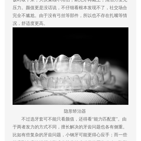
压力。颜值更是没话说，不仔细看根本发现不了，社交场合
完全不尴尬
。
由于没有弓丝等部件，所以也不存在扎嘴等情
况，舒适度更高
。
隐形矫治器
不过选牙套可不能只看
颜值
，还得看
“能力匹配度”。由
于两者发力的方式不同，擅长解决的牙齿问题也各有侧重。
比如有些复杂的牙齿问题，小钢牙可能更得心应手；而一些