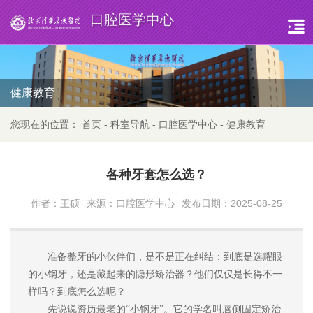
口腔医学中心
健康教育
您现在的位置：
首页
-
科室导航
-
口腔医学中心
-
健康教育
各种牙套怎么选？
作者：王硕
来源：口腔医学中心
发布日期：2025-08-25
准备整牙的小伙伴们，是不是
正在
纠结
：
到底
是选耀眼
的小钢牙，还是藏起来的隐形矫治器？他们仅仅是长得不一
样吗？
到底怎么选呢？
先说说
资历最老的
“
小钢牙
”
。它的学名叫唇侧固定矫治