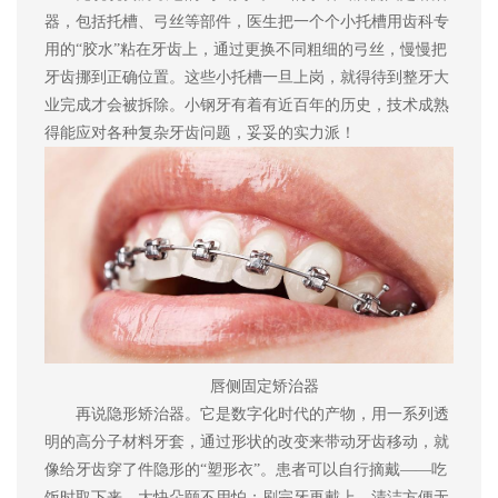
器
，
包括托槽、弓丝等部件
，
医生
把一个个小托槽用
齿科专
用的
“胶水”粘在牙齿上，通过更换
不同粗细的
弓丝
，
慢慢把
牙齿挪到正确位置。这些小托槽一旦上岗，就得待到整牙大
业完成才会
被拆除
。
小钢牙有着
有近百年
的
历史，技术成熟
得能应对各种复杂牙齿问题，妥妥的实力派！
唇侧固定矫治器
再
说
隐形矫治器。
它
是数字化时代的产物，用一系列透
明的高分子材料牙套，通过形状
的改变
来带动牙齿移动，就
像给牙齿穿了件隐形的
“塑形衣”。
患者可以自行
摘戴
——
吃
饭时取下来，大快朵颐不用怕；刷完牙再戴上，清洁方便无