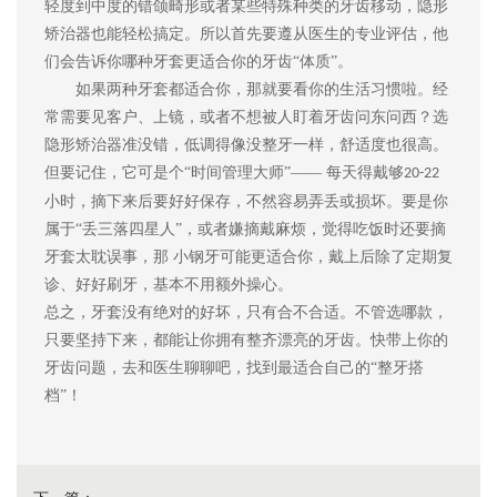
轻度到中度的错颌畸形
或者某些特殊种类的牙齿移动
，隐形
矫治器也能轻松搞定。所以
首先要遵从
医生的专业评估，他
们会告诉你哪种牙套更适合你的牙齿
“体质”。
如果两种牙套都适合你，那就要看你的生活习惯啦。经
常需要见客户、上镜，或者不想被人盯着牙齿问东问西？选
隐形矫治器准没错，低调得像没整牙一样
，
舒适度也很高
。
但要记住，它可是个
“时间管理大师”—— 每天得戴够
20-22
小时，摘下来后要好好保存，不然容易弄丢或损坏。要是你
属于“丢三落四星人”，或者嫌摘戴麻烦，觉得吃饭时还要摘
牙套太耽误事，那 小钢牙可能更适合你，戴上后除了定期复
诊
、
好好刷牙
，基本不用额外操心。
总之，牙套没有绝对的好坏，只有合不合适。不管选哪款，
只要坚持下来，都能让你拥有整齐漂亮的牙齿。快带上你的
牙齿问题，去和医生聊聊吧，找到最适合自己的
“整牙搭
档”！