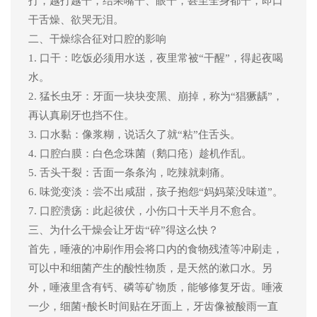
打
，越打越干，结果嘴干、眼干，甚至全身都干
，即口
干舌燥、欲哭无泪。
二
、
干燥综合征对口腔的影响
1. 口干：吃
饭
必须用水送，夜里常被
“干醒”
，得起夜喝
水
。
2. 猛长虫牙：牙面一块块变黑、崩掉，称为“猖獗龋”，
再认真刷牙也挡不住。
3. 口水黏：像浆糊，说话久了就“粘”住舌头。
4. 口腔白膜：白色念珠菌（鹅口疮）趁机作乱。
5. 舌头干裂：舌面一条条沟，吃辣就刺痛。
6.
味觉变淡：尝不出咸甜，孩子抱怨
“妈妈菜没味道”。
7
. 口腔溃疡：此起彼伏，小伤口十天半月不愈合。
三
、为什么干燥会让牙齿
“碎”得这么快？
首先，
唾液
的冲刷作用会将口内的食物残渣等冲刷走，
可以中和细菌产生的酸性物质，是天然的漱口水。另
外，
唾液里含有钙、磷等矿物质，
能够修复牙齿。
唾液
一少，细菌
+酸长时间贴在牙面上，牙齿像被酸雨一直