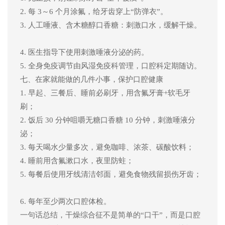
2. 每 3～6 个月涂氟
，
给牙齿穿
上
“防弹衣”。
3. 人工唾液、含木糖醇口香糖：刺激口水，缓解干
燥
。
4. 医生指导下使用刺激唾液分泌的药。
5. 全身免疫调节由风湿免疫科管理，口腔科定期随访。
七
、在家就能做的
几
件小事
，保护口腔健康
1.
早起、三餐后、睡前必刷牙，用含氟牙膏
+软毛牙
刷；
2.
饭后
30 分钟咀嚼无糖口香糖 10 分钟，
刺激唾液分
泌
；
3.
每天喝水少量多次，避免咖啡、浓茶、碳酸饮料；
4.
睡前用含氟漱口水，夜里防蛀；
5.
每餐后使用牙线清洁邻面，避免食物残留损伤牙齿
；
6.
每年至少两次口腔体检。
一句话总结
，
干燥综合征不是简单的
“口干”，而是口腔