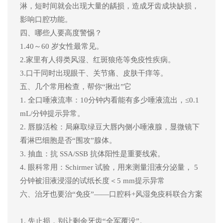
淋，短时间就会出现大量
的龋损，造成牙齿成块缺损，
影响口腔功能
。
四
、哪些人要高度警惕？
1.
40～60 岁女性最常见。
2.
家里有人得类风湿、红斑狼疮
等免疫性疾病
。
3.
口干同时出现眼干、关节痛、皮肤干痒
等
。
五
、
几
个常用检查，帮你
“揪出”它
1. 全口唾液流率：
10分钟内看能有多少唾液流出，
≤0.1
mL/分钟提示异常
。
2. 唇腺活检：局麻取绿豆大唇内侧小唾液腺，显微镜下
看淋巴细胞是否“围攻”腺体。
3. 抽血：抗 SSA/SSB 抗体阳性是重要线索。
4. 眼科常用：Schirmer 试验
，用来测量泪液分泌量，
5
分钟
被
泪液
浸湿的试纸长度＜
5 mm
提示异常
六
、治牙也要治
“免疫”——口腔科+风湿免疫科联合方案
1.
先止损，别让剩余牙齿
“全军覆没”。