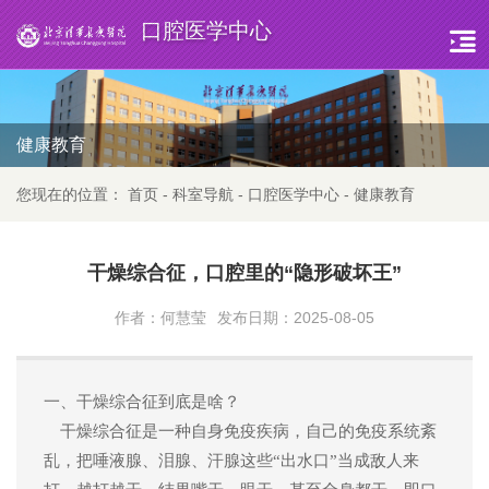
口腔医学中心
健康教育
您现在的位置：
首页
-
科室导航
-
口腔医学中心
-
健康教育
干燥综合征，口腔里的“隐形破坏王”
作者：何慧莹
发布日期：2025-08-05
一、
干燥综合征到底是啥？
干燥综合征是一种自身免疫疾病，
自己的免疫系统
紊
乱，
把唾液腺、泪腺
、汗腺
这些
“出水口”当成敌人
来