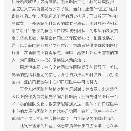
研等领域取得了显著成就。随着医院二期工程的建成投用，
医院迈入了高质量发展的新阶段。当前，正值“十五五”规划
谋篇布局之年，医院迎来了新的历史机遇，而口腔医学中心
的成立，正是医院学科建设的重要里程碑。周月红还特别感
谢了以徐军教授为核心的口腔科初创团队，为学科的发展奠
定了坚实基础。希望全体同仁坚守医者初心，把握发展机
遇，以更高的标准推动学科建设，为患者提供更优质的医疗
服务，在新赛道上奋勇争先。同时，她热烈欢迎王雪东的加
入，为口腔医学中心的发展注入新的活力。
周彦恒表示，中心全体同仁在医院党委的领导下，将以
饱满的热情和坚定的信心，齐心协力推动学科发展，为打造
国内一流的口腔医学中心和口腔医学学科而努力。
王雪东对医院的热情欢迎表示感谢，并表示，北京清华
长庚医院作为国内领先的综合性医院，拥有先进的医疗平台
和卓越的团队文化，很荣幸能够加入这一集体；而口腔医学
中心的发展与医院的整体战略是协同一致的，他将与中心全
体同仁一道，推动中心快速成长、与全院发展“同频共振“。
此次王雪东的加盟，标志着清华长庚口腔医学中心在学