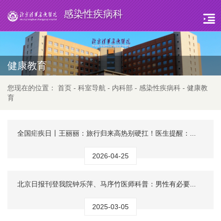
感染性疾病科
健康教育
您现在的位置：
首页
-
科室导航
-
内科部
-
感染性疾病科
-
健康教
育
全国疟疾日丨王丽丽：旅行归来高热别硬扛！医生提醒：...
2026-04-25
北京日报刊登我院钟乐萍、马序竹医师科普：男性有必要...
2025-03-05