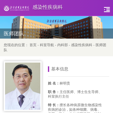
感染性疾病科
医师团队
您现在的位置：
首页
-
科室导航
-
内科部
-
感染性疾病科
-
医师团
队
基本信息
姓 名：
林明贵
职 务：
主任医师、博士生生导师、
科室执行主任
特 长：
擅长各种病原微生物感染性
疾病的诊治，如各种细菌、病毒、