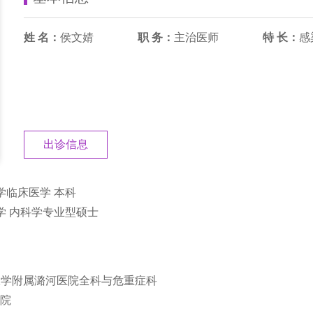
姓 名：
侯文婧
职 务：
主治医师
特 长：
感
出诊信息
科大学临床医学 本科
科大学 内科学专业型硕士
都医科大学附属潞河医院全科与危重症科
医院