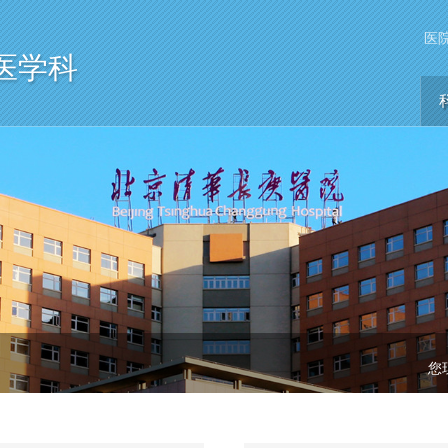
医
医学科
您