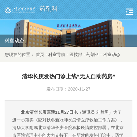
药剂科
科室动态
您现在的位置：
首页
-
科室导航
-
医技部
-
药剂科
-
科室动态
清华长庚发热门诊上线“无人自助药房”
发布日期：2020-11-27
北京清华长庚医院11月27日电
（通讯员 刘胜男）为了
进一步落实《应对秋冬新冠肺炎疫情医疗救治工作方案》，
清华大学附属北京清华长庚医院积极疫情防控部署，在北京
市医院管理中心的大力支持下，在新建的发热门诊中，药学