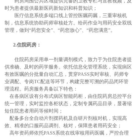
药房周围公共区域提供完备的卫教专栏与宣教视频，及
时为患者提供最新医药新知识和科普知识；
医疗信息系统多端口线上管控医嘱药嘱，三重审核机
制，信息系统协助药师审核处方。给药作业与用药安全双线
管理，做到“药您安全”、“药您放心”、“药您满意”。
2.
住院药房：
住院药房采用单一剂量调剂模式，致力于为住院患者提
供准确、及时的药学服务。依托信息化管理系统，实现病区
有效医嘱的分批量自动汇总，贯穿PASS实时审核、药师专
业调配、专岗TC配送等环节，构建完整可溯的药品闭环管
理流程。药房服务具备以下特色：
在各病区设有分布式病区智能药柜，由住院药房总控平台
统一管理，实时监控各柜状态，定制专属药品目录，显著缩
短住院患者用药等候时间；
配备多台全自动片剂摆药机及自研片剂核对机，实现高
效、精准的口服药品调剂、核对，保障患者用药安全；
高年资药师依托PASS系统在线审核用药医嘱，严控合理