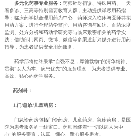
多元化药事专业服务：
药师针对初诊、特殊用药、一天
看多诊、三高等特别需要教育人群，主动提供详尽用药指
导；临床药学以合理用药为中心，药师深入临床与医师共拟
用药方案，进行全程药学监护、用药咨询与回访、血药浓度
监测、处方分析和药动学研究等与临床紧密相关的药学实
践；借助部门网页、微博、微信等多渠道新兴媒介进行用药
指导，为患者提供安全用药服务。
药学部将始终秉承“自强不息，厚德载物”的清华精神、
贯彻“以人为本、病患优先”的服务理念，为患者提供专业、
高效、贴心的药学服务。
药剂科：
1.
门
/
急诊
/儿童
药房：
门急诊药房包括门诊药房、儿童药房、急诊药房，是医
院为患者服务的一线窗口。药师围绕着“一切以病人为中
心”的服务宗旨，认真、细心、耐心服务患者。