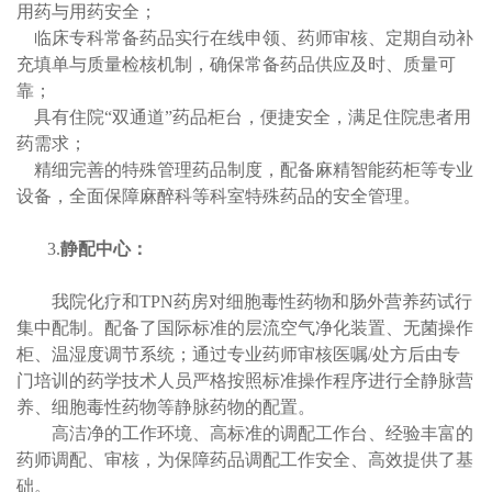
用药与用药安全；
临床专科常备药品实行在线申领、药师审核、定期自动补
充填单与质量检核机制，确保常备药品供应及时、质量可
靠；
具有住院“双通道”药品柜台，便捷安全，满足住院患者用
药需求；
精细完善的特殊管理药品制度，配备麻精智能药柜等专业
设备，全面保障麻醉科等科室特殊药品的安全管理。
3.
静配中心
：
我院化疗和TPN药房对细胞毒性药物和肠外营养药试行
集中配制。配备了国际标准的层流空气净化装置、无菌操作
柜、温湿度调节系统；通过专业药师审核医嘱/处方后由专
门培训的药学技术人员严格按照标准操作程序进行全静脉营
养、细胞毒性药物等静脉药物的配置。
高洁净的工作环境、高标准的调配工作台、经验丰富的
药师调配、审核，为保障药品调配工作安全、高效提供了基
础。