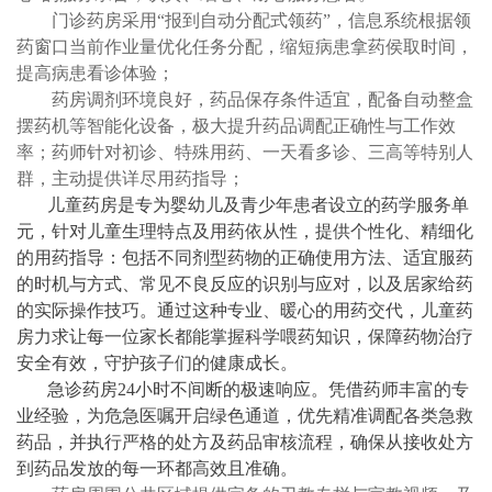
门诊药房采用“报到自动分配式领药”，信息系统根据领
药窗口当前作业量优化任务分配，缩短病患拿药侯取时间，
提高病患看诊体验；
药房调剂环境良好，药品保存条件适宜，配备自动整盒
摆药机等智能化设备，极大提升药品调配正确性与工作效
率；药师针对初诊、特殊用药、一天看多诊、三高等特别人
群，主动提供详尽用药指导；
儿童药房是专为婴幼儿及青少年患者设立的药学服务单
元，针对儿童生理特点及用药依从性，提供个性化、精细化
的用药指导：包括不同剂型药物的正确使用方法、适宜服药
的时机与方式、常见不良反应的识别与应对，以及居家给药
的实际操作技巧。通过这种专业、暖心的用药交代，儿童药
房力求让每一位家长都能掌握科学喂药知识，保障药物治疗
安全有效，守护孩子们的健康成长。
急诊药房24小时不间断的极速响应。凭借药师丰富的专
业经验，为危急医嘱开启绿色通道，优先精准调配各类急救
药品，并执行严格的处方及药品审核流程，确保从接收处方
到药品发放的每一环都高效且准确。