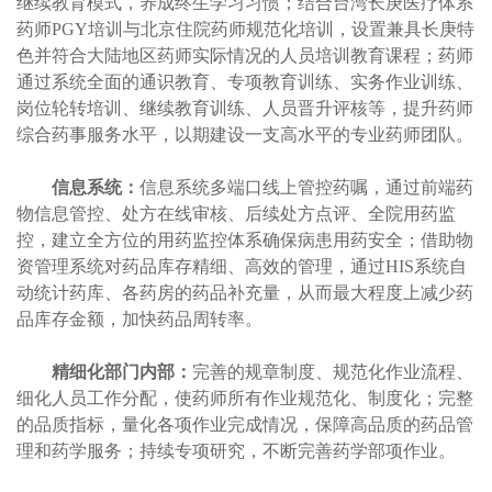
继续教育模式，养成终生学习习惯；结合台湾长庚医疗体系
药师PGY培训与北京住院药师规范化培训，设置兼具长庚特
色并符合大陆地区药师实际情况的人员培训教育课程；药师
通过系统全面的通识教育、专项教育训练、实务作业训练、
岗位轮转培训、继续教育训练、人员晋升评核等，提升药师
综合药事服务水平，以期建设一支高水平的专业药师团队。
信息系统：
信息系统多端口线上管控药嘱，通过前端药
物信息管控、处方在线审核、后续处方点评、全院用药监
控，建立全方位的用药监控体系确保病患用药安全；借助物
资管理系统对药品库存精细、高效的管理，通过HIS系统自
动统计药库、各药房的药品补充量，从而最大程度上减少药
品库存金额，加快药品周转率。
精细化部门内部：
完善的规章制度、规范化作业流程、
细化人员工作分配，使药师所有作业规范化、制度化；完整
的品质指标，量化各项作业完成情况，保障高品质的药品管
理和药学服务；持续专项研究，不断完善药学部项作业。