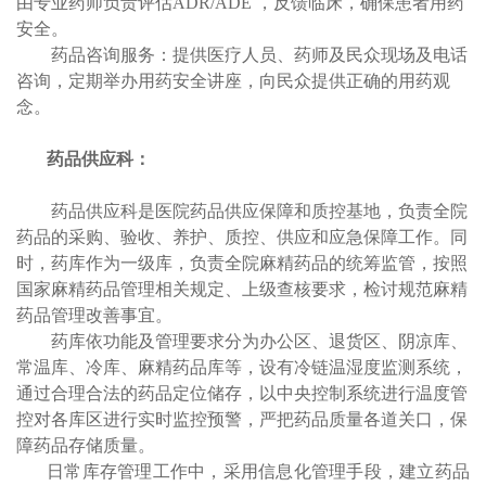
由专业药师负责评估ADR/ADE ，反馈临床，确保患者用药
安全。
药品咨询服务：提供医疗人员、药师及民众现场及电话
咨询，定期举办用药安全讲座，向民众提供正确的用药观
念。
药品供应科：
药品供应科是医院药品供应保障和质控基地，
负责全院
药品的采购、验收、养护、质控、供应和应急保障工作。同
时，药库作为一级库，负责全院麻精药品的统筹监管，按照
国家麻精药品管理相关规定、上级查核要求，检讨规范麻精
药品管理改善事宜。
药库依功能及管理要求分为办公区、退货区、阴凉库、
常温库、冷库、麻精药品库等，设有冷链温湿度监测系统，
通过合理合法的药品定位储存，以中央控制系统进行温度管
控
对各库区进行实时监控预警，严把药品质量各道关口，
保
障药品存储质量
。
日常库存管理工作中，采用信息化管理手段，建立药品