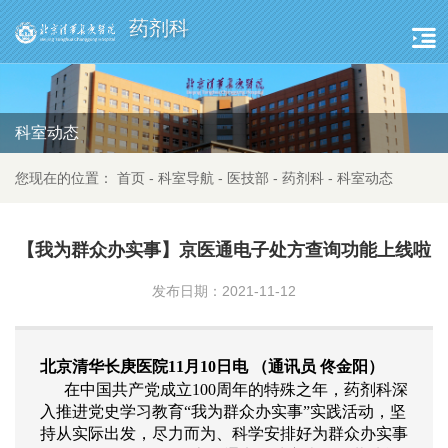
药剂科
科室动态
您现在的位置：
首页
-
科室导航
-
医技部
-
药剂科
-
科室动态
【我为群众办实事】京医通电子处方查询功能上线啦
发布日期：2021-11-12
北京清华长庚医院11月10
日电 （通讯员
佟金阳）
在中国共产党成立100周年的特殊之年
，
药剂科
深
入推进党史学习教育“我为群众办实事”实践活动，
坚
持从实际出发，尽力而为、科学安排好为群众办实事