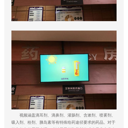
视频涵盖滴耳剂、滴鼻剂、灌肠剂、含漱剂、喷雾剂、
吸入剂、栓剂、胰岛素等有特殊给药途径要求的药品。对于