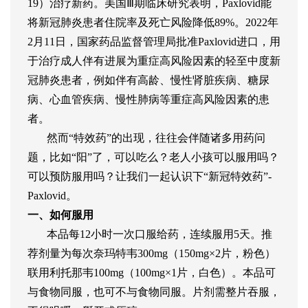
19）治疗新药。美国Ⅲ期临床研究表明，Paxlovid能
将新冠肺炎患者住院率及死亡风险降低89%。2022年
2月11日，国家药品监督管理局批准Paxlovid进口，用
于治疗成人伴有进展为重症高风险因素的轻至中度新
冠肺炎患者，例如伴有高龄、慢性肾脏疾病、糖尿
病、心血管疾病、慢性肺病等重症高风险因素的患
者。
然而“特效药”的出现，往往会伴随诸多用药问
题，比如“阳”了，可以吃么？老人小孩可以服用吗？
可以预防服用吗？让我们一起认识下“新冠特效药”-
Paxlovid。
一、如何服用
本品每12小时一次口服给药，连续服用5天。推
荐剂量为每次奈玛特韦300mg（150mg×2片，粉色）
联用利托那韦100mg（100mg×1片，白色）。本品可
与食物同服，也可不与食物同服。片剂需整片吞服，