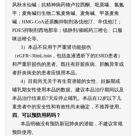
风秋水仙碱；抗精神病药物卢拉西酮、吡莫嗪、氯氮
平；麦角碱衍生物二氢麦角碱、麦角碱、甲基麦角
碱；HMG-CoA还原酶抑制剂洛伐他汀、辛伐他汀；
PDE5抑制剂西地那非；镇静剂/催眠药三唑仑、口服
咪达唑仑等。
3）本品不应用于严重肾功能损伤
（eGFR<30mL/min，包括血液透析下的ESRD患者）
和严重肝损伤的患者。既往有肝脏疾病、肝酶异常或
者肝炎病史的患者应慎用本品。
4）目前尚无关于有生育潜能的女性、妊娠期或
哺乳期女性使用本品的数据。建议本品治疗期间以及
本品治疗结束后7天应停止哺乳。本品在12岁以下儿
童患者中的安全性和有效性尚未确定，不推荐使用。
四、可以预防用药吗？
本品明确没有预防新冠肺炎的潜能，不建议常规
预防使用。