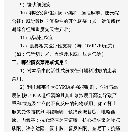
9）镰状细胞病
10）神经发育性疾病（例如：脑性麻痹、唐氏综
合征）或导致医学复杂性的其他病症（如：遗传或代
谢综合征和重度先天性异常）
11）活动性癌症
12）需要相关医疗性支持（与COVID-19无关）
（如：气管切开术、胃造瘘术或正压通气等）
三、哪些情况禁用或慎用？
1）对本品中的活性成份或任何辅料过敏的患者
禁用。
2）利托那韦作为CYP3A的强抑制剂，不得与高
度依赖CYP3A进行清除且其血浆浓度升高会导致严
重和/或危及生命的不良反应的药物联用。如α1肾上
腺素受体拮抗剂阿福唑嗪；镇痛药哌替啶、吡咯西
康、丙氧芬；抗心绞痛药雷诺嗪；抗心律失常药物胺
碘酮、决奈达隆、氟卡胺、普罗帕酮、奎尼丁；抗痛