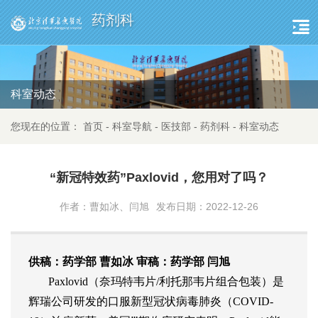
药剂科
科室动态
您现在的位置：
首页
-
科室导航
-
医技部
-
药剂科
-
科室动态
“新冠特效药”Paxlovid，您用对了吗？
作者：曹如冰、闫旭
发布日期：2022-12-26
供稿：药学部 曹如冰 审稿：药学部 闫旭
Paxlovid（奈玛特韦片/利托那韦片组合包装）是
辉瑞公司研发的口服新型冠状病毒肺炎（COVID-