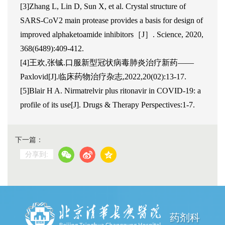
[3]Zhang L, Lin D, Sun X, et al. Crystal structure of
SARS-CoV2 main protease provides a basis for design of
improved alphaketoamide inhibitors［J］. Science, 2020,
368(6489):409-412.
[4]王欢,张铖.口服新型冠状病毒肺炎治疗新药——
Paxlovid[J].临床药物治疗杂志,2022,20(02):13-17.
[5]Blair H A. Nirmatrelvir plus ritonavir in COVID-19: a
profile of its use[J]. Drugs & Therapy Perspectives:1-7.
下一篇：
分享到:
药剂科