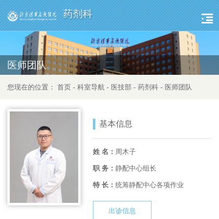
药剂科
医师团队
您现在的位置：
首页
-
科室导航
-
医技部
-
药剂科
-
医师团队
基本信息
姓 名：
周木子
职 务：
静配中心组长
特 长：
统筹静配中心各项作业
出诊信息