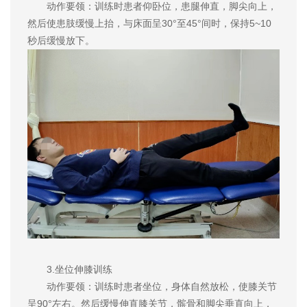
动作要领：训练时患者仰卧位，患腿伸直，脚尖向上，
然后使患肢缓慢上抬，与床面呈30°至45°间时，保持5~10
秒后缓慢放下。
3.坐位伸膝训练
动作要领：训练时患者坐位，身体自然放松，使膝关节
呈90°左右。然后缓慢伸直膝关节，髌骨和脚尖垂直向上，