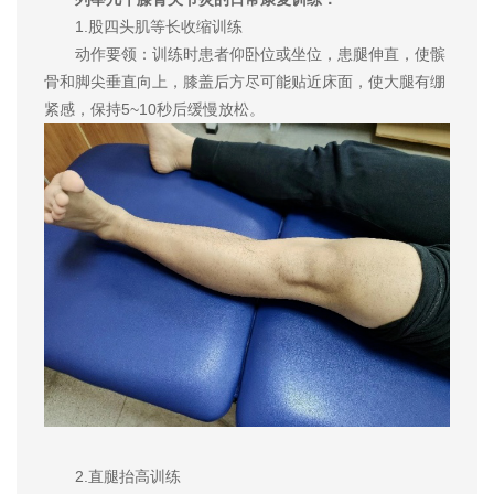
1.股四头肌等长收缩训练
动作要领：训练时患者仰卧位或坐位，患腿伸直，使髌
骨和脚尖垂直向上，膝盖后方尽可能贴近床面，使大腿有绷
紧感，保持5~10秒后缓慢放松。
2.直腿抬高训练