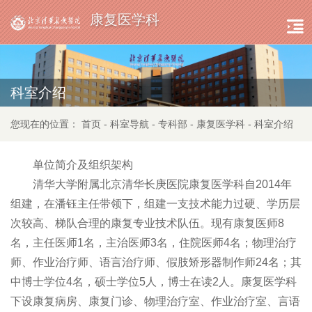
康复医学科
科室介绍
您现在的位置：
首页
-
科室导航
-
专科部
-
康复医学科
-
科室介绍
单位简介及组织架构
清华大学附属北京清华长庚医院康复医学科自2014年
组建，在潘钰主任带领下，组建一支技术能力过硬、学历层
次较高、梯队合理的康复专业技术队伍。现有康复医师8
名，主任医师1名，主治医师3名，住院医师4名；物理治疗
师、作业治疗师、语言治疗师、假肢矫形器制作师24名；其
中博士学位4名，硕士学位5人，博士在读2人。康复医学科
下设康复病房、康复门诊、物理治疗室、作业治疗室、言语