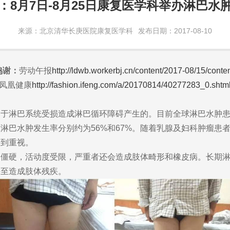
：8月7日-8月25日康复医学科举办淋巴水
来源：北京清华长庚医院康复医学科
发布日期：2017-08-10
鸣谢：
劳动午报
http://ldwb.workerbj.cn/content/2017-08/15/cont
凤凰健康
http://fashion.ifeng.com/a/20170814/40277283_0.shtm
巴系统受损造成淋巴循环障碍产生的。目前全球淋巴水肿患者约1
淋巴水肿发生率分别约为56%和67%。随着乳腺及妇科肿瘤患
受到重视。
硬，活动度受限，严重者还会造成肢体畸形和橡皮病。长期淋
甚至造成肢体残疾。