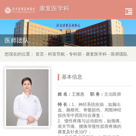
康复医学科
医师团队
您现在的位置：
首页
-
科室导航
-
专科部
-
康复医学科
-
医师团队
基本信息
姓 名：
王雅惠
职 务：
主治医师
特 长：
1、神经系统疾病，如脑出
血、脑梗死、脊髓损伤、周围神经
损伤等中西医结合康复；
2、慢性疼痛与运动损伤，如颈痛、
肩关节痛、腰痛等慢性肌骨疼痛的
康复及针灸治疗；