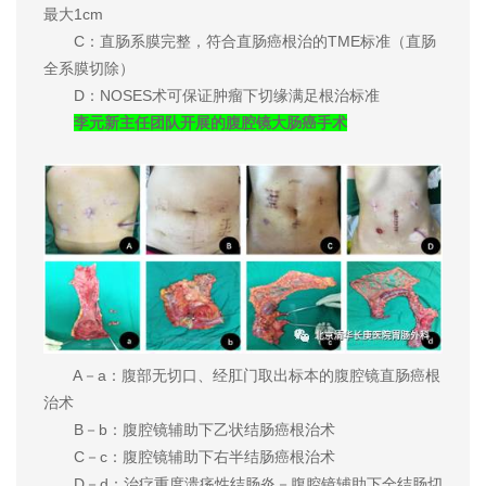
最大1cm
C：直肠系膜完整，符合直肠癌根治的TME标准（直肠
全系膜切除）
D：NOSES术可保证肿瘤下切缘满足根治标准
李元新主任团队开展的腹腔镜大肠癌手术
A－a：腹部无切口、经肛门取出标本的腹腔镜直肠癌根
治术
B－b：腹腔镜辅助下乙状结肠癌根治术
C－c：腹腔镜辅助下右半结肠癌根治术
D－d：治疗重度溃疡性结肠炎－腹腔镜辅助下全结肠切