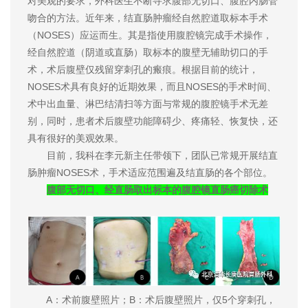
对美观的要求，外科医生不断寻求腹部无切口、腹腔内肠管
吻合的方法。近年来，结直肠肿瘤经自然腔道取标本手术
（NOSES）应运而生。其是指使用腹腔镜完成手术操作，
经自然腔道（阴道或直肠）取标本的腹壁无辅助切口的手
术，术后腹壁仅残留穿刺孔的瘢痕。根据目前的统计，
NOSES术具有良好的近期效果，而且NOSES的手术时间、
术中出血量、淋巴结清扫等方面与常规的腹腔镜手术无差
别，同时，患者术后腹壁功能障碍少、疼痛轻、恢复快，还
具有很好的美观效果。
目前，我科在李元新主任带领下，团队已常规开展结直
肠肿瘤NOSES术，手术适应范围遍及结直肠的各个部位。
腹部无切口、经直肠取出标本的腹腔镜直肠癌切除术
A：术前腹壁照片；B：术后腹壁照片，仅5个穿刺孔，