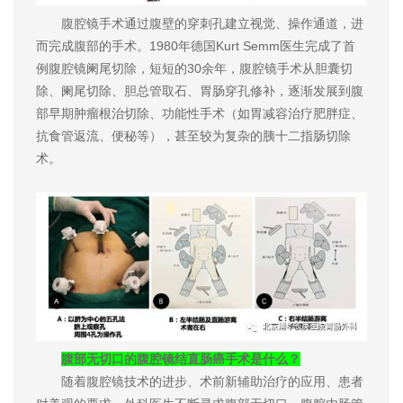
腹腔镜手术通过腹壁的穿刺孔建立视觉、操作通道，进
而完成腹部的手术。1980年德国Kurt Semm医生完成了首
例腹腔镜阑尾切除，短短的30余年，腹腔镜手术从胆囊切
除、阑尾切除、胆总管取石、胃肠穿孔修补，逐渐发展到腹
部早期肿瘤根治切除、功能性手术（如胃减容治疗肥胖症、
抗食管返流、便秘等），甚至较为复杂的胰十二指肠切除
术。
腹部无切口的腹腔镜结直肠癌手术是什么？
随着腹腔镜技术的进步、术前新辅助治疗的应用、患者