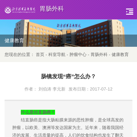
胃肠外科
健康教育
您现在的位置：
首页
-
科室导航
-
肿瘤中心
-
胃肠外科
-
健康教育
肠镜发现“癌”怎么办？
作者： 刘伯涛 李元新
发布日期：2017-07-12
什么是结直肠癌？
结直肠癌是指大肠粘膜来源的恶性肿瘤，是全球高发的
肿瘤，以欧美、澳洲等发达国家为主。近年来，随着我国经
济的发展、生活质量的提高，人们的饮食结构也发生了翻天