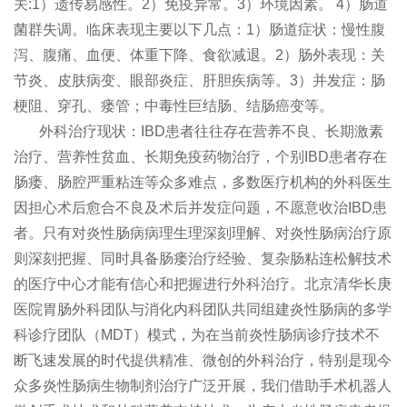
关:1）遗传易感性。2）免疫异常。3）环境因素。 4）肠道
菌群失调。临床表现主要以下几点：1）肠道症状：慢性腹
泻、腹痛、血便、体重下降、食欲减退。2）肠外表现：关
节炎、皮肤病变、眼部炎症、肝胆疾病等。3）并发症：肠
梗阻、穿孔、瘘管；中毒性巨结肠、结肠癌变等。
外科治疗现状：IBD患者往往存在营养不良、长期激素
治疗、营养性贫血、长期免疫药物治疗，个别IBD患者存在
肠瘘、肠腔严重粘连等众多难点，多数医疗机构的外科医生
因担心术后愈合不良及术后并发症问题，不愿意收治IBD患
者。只有对炎性肠病病理生理深刻理解、对炎性肠病治疗原
则深刻把握、同时具备肠瘘治疗经验、复杂肠粘连松解技术
的医疗中心才能有信心和把握进行外科治疗。北京清华长庚
医院胃肠外科团队与消化内科团队共同组建炎性肠病的多学
科诊疗团队（MDT）模式，为在当前炎性肠病诊疗技术不
断飞速发展的时代提供精准、微创的外科治疗，特别是现今
众多炎性肠病生物制剂治疗广泛开展，我们借助手术机器人