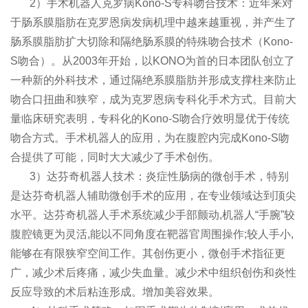
2）手术机器人克罗病Kono-S专科吻合技术：近年来对
于肠系膜脂肪在克罗恩病发病机理中越来越重视，并产生了
肠系膜脂肪扩大切除和隔绝肠系膜的特殊吻合技术（Kono-
S吻合）。从2003年开始，以KONO为首的日本团队创立了
一种新的外科技术，通过隔绝系膜脂肪并形成支撑柱来防止
吻合口扭曲和狭窄，成为克罗恩病专科化手术方式。目前大
量临床研究表明，专科化的Kono-S吻合疗效明显优于传统
吻合方式。手术机器人的应用，为在腹腔内完成Kono-S吻
合提供了可能，同时大大减少了手术创伤。
3）达芬奇机器人技术：炎症性肠病的微创手术，特别
是达芬奇机器人辅助微创手术的应用，在专业领域达到顶尖
水平。达芬奇机器人手术系统减少手部颤动,机器人“手腕”较
腹腔镜更为灵活,能以不同角度在靶器官周围操作;较人手小,
能够在有限狭窄空间工作。其创伤更小，微创手术指征更
广，减少术后疼痛，减少失血量。减少术中组织创伤和炎性
反应导致的术后粘连形成。增加美容效果。