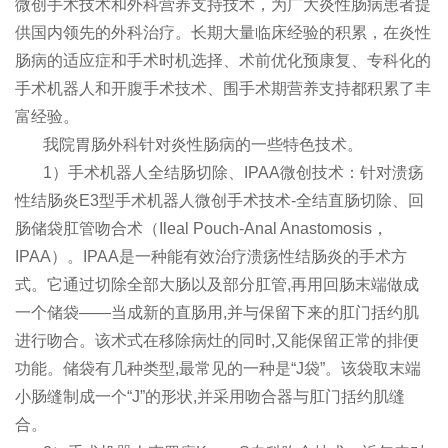
微创手术技术和外科营养支持技术，为广大炎性肠病患者提
供国内领先的外科治疗。长期大量临床经验的积累，在炎性
肠病的适应症和手术时机选择、术前优化预康复、专科化的
手术机器人和开腹手术技术、围手术期营养支持都积累了丰
富经验。
我院胃肠外科针对炎性肠病的一些特色技术。
1）手术机器人全结肠切除、IPAA微创技术：针对溃疡
性结肠炎E3型手术机器人微创手术技术-全结直肠切除、回
肠储袋肛管吻合术（Ileal Pouch-Anal Anastomosis，
IPAA）。IPAA是一种能有效治疗溃疡性结肠炎的手术方
式。它通过切除全部大肠以及部分肛管,再用回肠末端做成
一个储袋——当成新的直肠用,并与保留下来的肛门括约肌
进行吻合。该术式在移除病灶的同时,又能保留正常的排便
功能。储袋有几种类型,最常见的一种是“J袋”。该袋取末端
小肠缝制成一个“J”的形状,并采用吻合器与肛门括约肌缝
合。