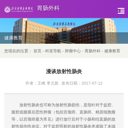
胃肠外科
健康教育
您现在的位置：
首页
-
科室导航
-
肿瘤中心
-
胃肠外科
-
健康教育
漫谈放射性肠炎
作者：王峰 李元新
发布日期：2017-07-12
放射性肠炎也可称为放射性肠损伤，是指针对于盆腔、
腹腔或腹膜后恶性肿瘤（包括宫颈癌、直肠癌、精原细胞瘤
等，以宫颈癌最为常见）进行放疗后对于小肠和结直肠的放
射性损伤性炎症。对于盆腔照射的放射性肠炎患者除了末端