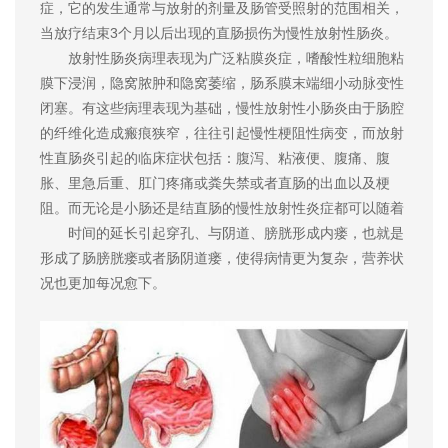
症，它的发生通常与放射的剂量及肠管受照射的范围相关，
当放疗结束3个月以后出现的直肠损伤为慢性放射性肠炎。
放射性肠炎病理表现为广泛粘膜炎症，嗜酸性粒细胞粘
膜下浸润，隐窝脓肿和隐窝萎缩，肠系膜末端细小动脉变性
闭塞。有这些病理表现为基础，慢性放射性小肠炎由于肠腔
的纤维化造成瘢痕狭窄，往往引起慢性梗阻性病变，而放射
性直肠炎引起的临床症状包括：腹泻、粘液便、腹痛、腹
胀、里急后重、肛门疼痛或粪失禁或者直肠的出血以及梗
阻。而无论是小肠还是结直肠的慢性放射性炎症都可以随着
时间的延长引起穿孔、与阴道、膀胱形成内瘘，也就是
形成了肠膀胱瘘或者肠阴道瘘，使得病情更为复杂，营养状
况也更加每况愈下。