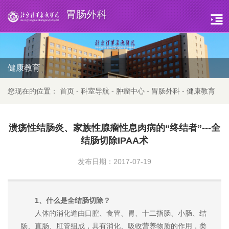
胃肠外科
健康教育
您现在的位置：
首页
-
科室导航
-
肿瘤中心
-
胃肠外科
-
健康教育
溃疡性结肠炎、家族性腺瘤性息肉病的“终结者”---全
结肠切除IPAA术
发布日期：2017-07-19
1、什么是全结肠切除？
人体的消化道由口腔、食管、胃、十二指肠、小肠、结
肠、直肠、肛管组成，具有消化、吸收营养物质的作用，类