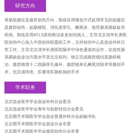
研究方向
胃肠急腹症及腹部创伤方向，熟练应用微创方式处理常见的急腹症
及腹部创伤，如肠梗阻、消化道穿孔、阑尾炎、急性肠系膜缺血等
疾病。熟练应用ATLS原则救治多发创伤病人，主导北京清华长庚医
院创伤中心加入中国创伤联盟的工作，主持创伤中心及急诊外科日
常工作。主导北京清华长庚医院肠卒中绿色通道的运作，在急性肠
系膜缺血诊治方面水平居北京前列。独立完成腹腔镜结直肠癌根
治、腹腔镜胃十二指肠穿孔修补、腹腔镜单孔阑尾切除术等微创手
术，也完成痔疮、肛瘘等肛肠疾病的手术
学术职务
北京急诊医学学会急诊外科分会委员
北京急诊医学学会青年与创新转化分会委员
北京围手术期医学学会急诊普通外科分会副秘书长
北京围手术期医学学会急诊分会常委
北京围手术期医学学会腹部创伤分会常委