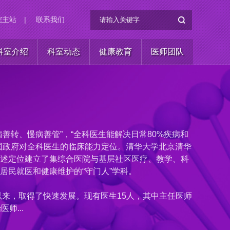
院主站
|
联系我们
科室介绍
科室动态
健康教育
医师团队
善转、慢病善管”，“全科医生能解决日常80%疾病和
国政府对全科医生的临床能力定位。清华大学北京清华
述定位建立了集综合医院与基层社区医疗、教学、科
居民就医和健康维护的“守门人”学科。
立以来，取得了快速发展。现有医生15人，其中主任医师
师...