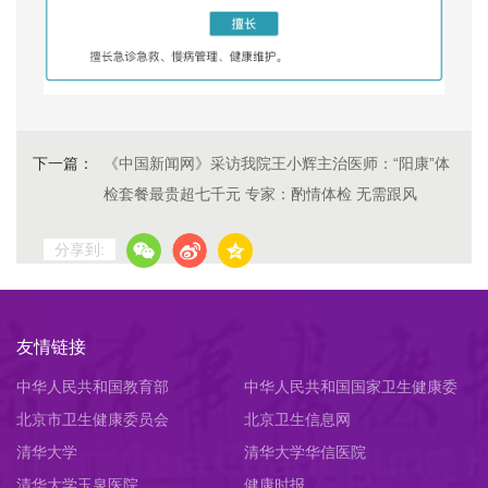
下一篇：
《中国新闻网》采访我院王小辉主治医师：“阳康”体
检套餐最贵超七千元 专家：酌情体检 无需跟风
分享到:
友情链接
中华人民共和国教育部
中华人民共和国国家卫生健康委
北京市卫生健康委员会
员会
北京卫生信息网
清华大学
清华大学华信医院
清华大学玉泉医院
健康时报