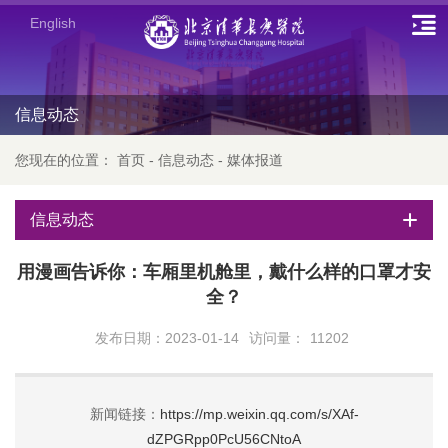
English
信息动态
您现在的位置：
首页
-
信息动态
-
媒体报道
信息动态
用漫画告诉你：车厢里机舱里，戴什么样的口罩才安
全？
发布日期：2023-01-14
访问量：
11202
新闻链接：
https://mp.weixin.qq.com/s/XAf-
dZPGRpp0PcU56CNtoA