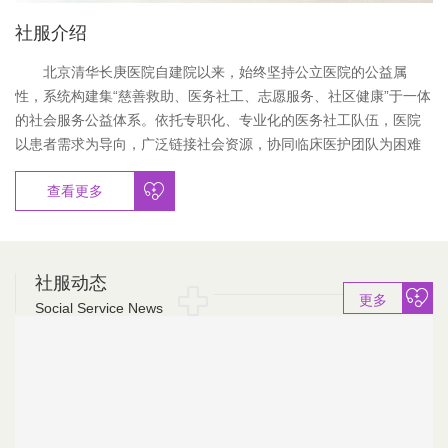
社服介绍
北京清华长庚医院自建院以来，始终坚持公立医院的公益属
性，系统构建集“慈善救助、医务社工、志愿服务、社区健康”于一体
的社会服务公益体系。依托专职化、专业化的医务社工队伍，医院
以患者需求为导向，广泛链接社会资源，协同临床医护团队为困难
患者及家庭提供全人全程的整合式照护。同时，医院持续深化“医社
查看更多
联动”，推进社区健康促进行动，并通过完善志愿服务体系与员工关
怀机制，不断提升患者就医体验与员工职业归属感。面向未来，医
院将继续发挥行业引领作用，总结推广实践经验，助推医务社会工
作向规范化、专业化、高质量方向发展。
社服动态
更多
Social Service News
慈善捐赠咨询​：010-56118619 / 8684