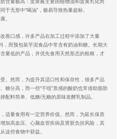
脂肪含量极高：蛋黄酱主要由植物油和蛋黄乳化而
同于无形中“喝油”，极易导致热量超标。
健康。
为改善口感，许多产品在加工过程中添加了大量
主料，而预包装芋泥食品中常含有奶油和糖。长期大
油含量低的产品，并优先食用天然形态的粗粮，才
享受。然而，为提升其适口性和保存性，很多产品
、糖分高，而一些“干噎”质感的酸奶也常借助脂肪
择配料简单、低糖/无糖的原味发酵乳制品。
质，适量食用有一定营养价值。然而，为延长保质
会增加高血压、心脑血管疾病及肾脏负担风险，其
正从这些食物中获益。