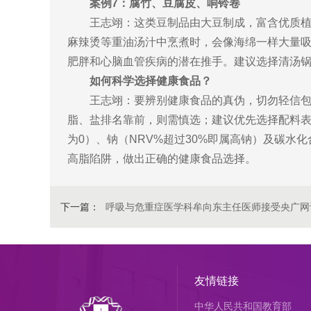
案例7：腐竹、豆腐皮、响铃卷
王志翊：这类豆制品由大豆制成，富含优质
麻辣烫等重油汤汁中烹煮时，会像海绵一样大量
肥胖和心脑血管疾病的潜在推手。建议选择清汤
如何科学选择健康食品？
王志翊：要辨别健康食品的真伪，切勿轻信包
脂、盐排名靠前，则需慎选；建议优先选择配料表
为0）、钠（NRV%超过30%即属高钠）及碳水
高脂陷阱，做出正确的健康食品选择。
下一篇：
呼吸与危重症医学科牟向东主任医师接受央广网
友情链接
中华人民共和国教育部