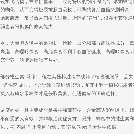
碳水化合物，营养价值单一，没有特殊的“滋补成分”。米粥经
粉的糊化，从而变得极易被肠道吸收，可导致餐后血糖急剧升高
饱腹感差，常导致人们摄入过量。所谓的“养胃”，仅在于其软
削弱患者胃黏膜的修复能力。
是水，大量溶入汤中的是脂肪、嘌呤、盐分和部分调味品成分，
于高脂、高嘌呤饮食，高脂饮食不利于心血管健康，高嘌呤饮食
补充营养，汤渣远比汤有益处。
部分维生素C和钾，但在其压榨过程中破坏了植物细胞壁，丢失
消化道快速吸收，这会导致血糖剧烈波动，尤其不利于糖尿病患
整摄入新鲜水果蔬菜才是获取营养、促进健康的正确选择。
浓度的糖，其主要成分是果糖和葡萄糖，含量高达80%以上。
糖不耐受的人有效，并非根治便秘良方。另外，蜂蜜中的维生素
，与“养颜”作用背道而驰，其“养颜”功效并无科学依据。