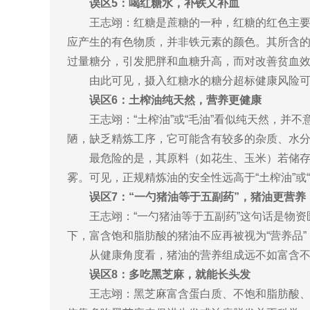
误区5：喝红糖水，补铁又补血
王志翊：红糖是蔗糖的一种，红糖的红色主
应产生的有色物质，并非铁元素的颜色。其所含的
过量糖分，引发肥胖和血糖升高，而对改善贫血
由此可见，摄入红糖水的糖分超标健康风险
误区6：土榨油纯天然，营养更健康
王志翊：“土榨油”或“毛油”看似纯天然，
陋，缺乏精炼工序，它可能含有较多的杂质、水
最危险的是，其原料（如花生、玉米）若储
雾。可见，正规精炼油的安全性远高于“土榨油”或“
误区7：“一勺猪油等于五副药”，猪油更营养
王志翊：“一勺猪油等于五副药”这句话是物
下，富含饱和脂肪酸的猪油不应再被视为“营养品
从健康角度看，猪油的营养组成远不如富含
误区8：多吃黑芝麻，就能长头发
王志翊：黑芝麻富含蛋白质、不饱和脂肪酸、