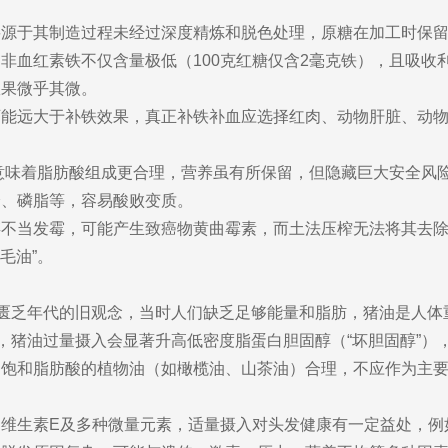
要源于其制造过程未经过深度精炼和脱色处理，原糖在加工时保
非血红素铁不仅含量极低（100克红糖仅含2毫克铁），且吸收
效果微乎其微。
可能远大于补铁效果，真正补铁补血应选择红肉、动物肝脏、动
并不意味着脂肪酸组成更合理，营养虽有所保留，但隐藏巨大安全
分、磷脂等，容易酸败变质。
存不当发霉，可能产生致癌物黄曲霉素，而土法压榨无法将其去
毛油”。
资匮乏年代的旧观念，当时人们缺乏足够能量和脂肪，猪油是人
”，猪油过量摄入会显著升高低密度脂蛋白胆固醇（“坏胆固醇”
不饱和脂肪酸的植物油（如橄榄油、山茶油）合理，不应作为主
维生素E及多种微量元素，适量摄入对头发健康有一定益处，例