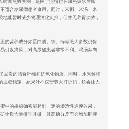
过长时间熬煮变稠，是由于淀粉粒在加热吸水后膨
，不适合糖尿病患者食用。同时，米粥、米汤、米
烂质地能暂时减少物理消化负担，但并无养胃功效，
真正的营养成分如蛋白质、铁、锌等绝大多数仍保
则易引发痛风，对高尿酸患者非常不利。喝汤弃肉
了宝贵的膳食纤维和抗氧化物质。同时，水果鲜榨
者的血糖稳定。蔬果汁不仅营养大打折扣，还会让人
蜂蜜中的果糖确实能起到一定的渗透性通便效果，
和矿物质含量微乎其微，其高糖分反而会增加肥胖