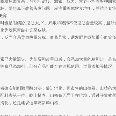
。脱发原因复杂，可能与遗传、激素、压力、营养不均等多种因
标。要想真正改善头发问题，应注重整体饮食均衡，并结合专业
美容
时也是“隐藏的脂肪大户”。鸡爪和猪蹄不仅脂肪含量较高，且
转化为胶原蛋白补充至皮肤。
望，反而容易导致热量超标、血脂异常，诱发肥胖或加重心血管
素已大量流失。为防腐和改善口感，会添加大量的糖和盐，是名
剂等食品添加剂，部分产品可能存在违规使用、过量添加等情况
两者确实能刺激胃酸分泌，促进消化。但市售的山楂卷、山楂条
在配料表第一位。吃山楂卷、山楂条无异于在吃糖，通过开胃效
助消化，还是建议适量吃新鲜山楂。