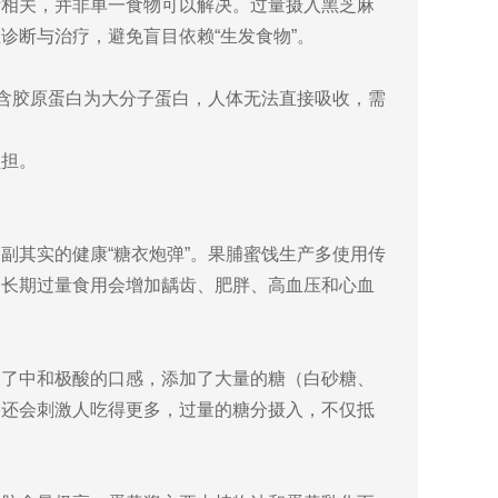
素相关，并非单一食物可以解决。过量摄入黑芝麻
诊断与治疗，避免盲目依赖“生发食物”。
所含胶原蛋白为大分子蛋白，人体无法直接吸收，需
负担。
副其实的健康“糖衣炮弹”。果脯蜜饯生产多使用传
。长期过量食用会增加龋齿、肥胖、高血压和心血
为了中和极酸的口感，添加了大量的糖（白砂糖、
果还会刺激人吃得更多，过量的糖分摄入，不仅抵