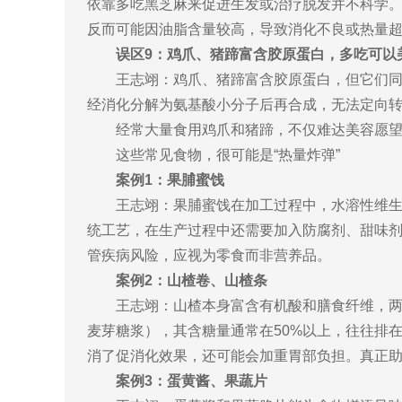
依靠多吃黑芝麻来促进生发或治疗脱发并不科学
反而可能因油脂含量较高，导致消化不良或热量超
误区9：鸡爪、猪蹄富含胶原蛋白，多吃可以
王志翊：鸡爪、猪蹄富含胶原蛋白，但它们同
经消化分解为氨基酸小分子后再合成，无法定向
经常大量食用鸡爪和猪蹄，不仅难达美容愿
这些常见食物，很可能是“热量炸弹”
案例1：果脯蜜饯
王志翊：果脯蜜饯在加工过程中，水溶性维生
统工艺，在生产过程中还需要加入防腐剂、甜味
管疾病风险，应视为零食而非营养品。
案例2：山楂卷、山楂条
王志翊：山楂本身富含有机酸和膳食纤维，
麦芽糖浆），其含糖量通常在50%以上，往往排
消了促消化效果，还可能会加重胃部负担。真正
案例3：蛋黄酱、果蔬片