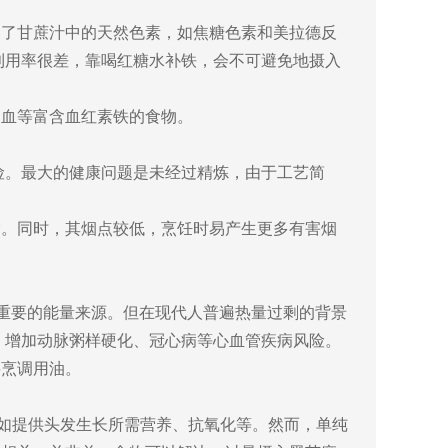
留了甘蔗汁中的天然色素，如焦糖色素和美拉德反
利用率很差，靠喝红糖水补铁，会不可避免地摄入
物血等富含血红素铁的食物。
风险。最大的健康问题是未经过精炼，由于工艺简
除。同时，其烟点较低，烹饪时易产生更多有害烟
体重要的能量来源。但在现代人普遍热量过剩的背景
），增加动脉粥样硬化、冠心病等心血管疾病风险。
要烹调用油。
如提供头发生长所需营养、抗氧化等。然而，单纯