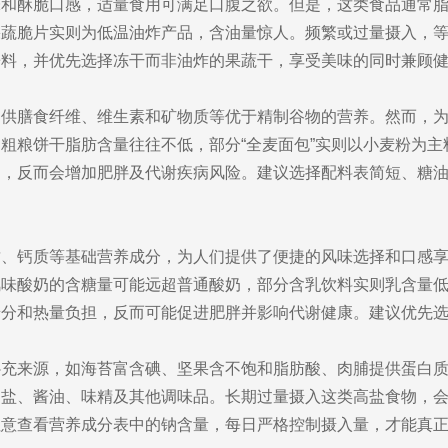
味和酥脆口感，适量食用可满足口腹之欲。但是，这类食品通常
果蔬脆片实则为低温油炸产品，含油量惊人。频繁或过量摄入，等
酱料，并优先选择冻干而非油炸的果蔬干，享受美味的同时兼顾
提供膳食纤维、维生素和矿物质等优于精制谷物的营养。然而，
粗粮饼干脂肪含量往往不低，部分“全麦面包”实则以小麦粉为
处，反而会增加肥胖及代谢疾病风险。建议选择配料表简短、糖
质、钙质等基础营养成分，为人们提供了便捷的风味选择和口感
味酸奶的含糖量可能远超普通酸奶，部分含乳饮料实则乳含量低
分和热量负担，反而可能促进肥胖并影响代谢健康。建议优先选
补充来源，如海苔富含碘、坚果含不饱和脂肪酸、肉脯提供蛋白
的盐、酱油、味精及其他调味品。长期过量摄入这类高盐食物，
注意查看营养成分表中的钠含量，每日严格控制摄入量，才能真