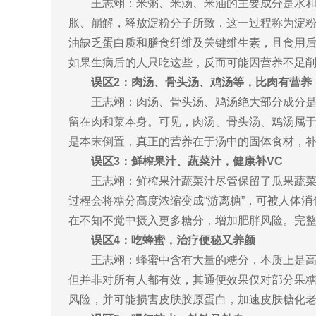
王志翊：米粥、米汤、米油的主要成分是水和
胀、崩解，释放淀粉分子所致，这一过程称为淀
油缺乏蛋白质和膳食纤维及关键维生素，且食用后
如果生病后的人只吃这些，反而可能因营养不足
误区2：肉汤、骨头汤、鸡汤等，比肉有营养
王志翊：肉汤、骨头汤、鸡汤绝大部分成分
留在肉和菜本身。可见，肉汤、骨头汤、鸡汤属
是本末倒置，真正的营养在于汤中的固体食材，
误区3：鲜榨果汁、蔬菜汁，健康补VC
王志翊：鲜榨果汁蔬菜汁尽管保留了瓜果蔬菜
过程会将糖分高度浓缩变成“游离糖”，可被人体
在不知不觉中摄入更多糖分，增加肥胖风险。完
误区4：吃蜂蜜，治疗便秘又养颜
王志翊：蜂蜜中含有大量的糖分，本质上是高
但并非对所有人都有效，其通便效果仅对部分果
风险，并可能损害皮肤胶原蛋白，加速皮肤糖化老化