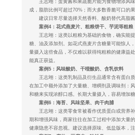
王志翊：蛋黄酱和果蔬脆片能为食物增添风
成，脂肪比例可超过70%；而大多数香脆可口的
建议日常尽量选择天然香料、酸奶替代高脂
案例4：花式燕麦片、粗粮饼干、芋泥等粗粮
王志翊：这类以粗粮为基础的食物，确实能
糖、油及添加剂。如花式燕麦片含糖量可能惊人，
量摄入这些食品，不仅难以获得纯粗粮的健康益
能真正获益。
案例5：风味酸奶、干噎酸奶、含乳饮料
王志翊：这类乳制品及衍生品通常含有蛋白
在加工中额外添加了大量糖、增稠剂及调味剂：风
和糖来实现浓醇口感。长期大量摄入，容易增加糖
案例6：海苔、风味坚果、肉干肉脯
王志翊：这类零食常被看作优质蛋白或营养
期和增强风味，商家往往在加工过程中添加大量
健康隐患不容忽视。建议选择原味、低盐版本，