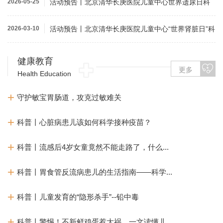
2026-05-25
活动预告丨北京清华长庚医院儿童中心世界遗尿日科
普及义诊活动
2026-03-10
活动预告丨北京清华长庚医院儿童中心“世界肾脏日”科
普及义诊活...
健康教育
更多
Health Education
守护敏宝胃肠道，攻克过敏难关
科普丨心脏病患儿该如何科学接种疫苗？
科普丨流感后4岁女童竟然不能走路了，什么...
科普丨胃食管反流病患儿的生活指南——科学...
科普丨儿童发育的“隐形杀手”--铅中毒
科普丨警惕！不新鲜鸡蛋惹大祸，一文读懂儿...