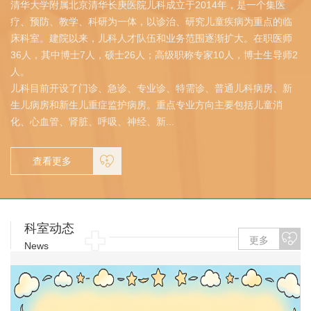
清华大学附属北京清华长庚医院儿科成立于2014年，是一个集医
疗、预防、教学、科研为一体，以诊治、研究儿童疾病为重点的临
床科室。建院以来，儿科人才队伍和业务范围逐渐扩大。在职医师
36人，其中博士7人，硕士26人；高级职称专家10人，博士生导师2
人。
儿科目前开设了门诊、急诊、专业诊、特需诊、普通儿科病房、新
生儿病房和新生儿重症监护病房。重点专业方向主要包括儿童消
化、心血管、肾脏、呼吸、神经、新...
查看更多
科室动态
更多
News